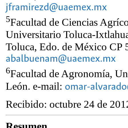
jframirezd@uaemex.mx
5
Facultad de Ciencias Agr
Universitario Toluca-Ixtlahu
Toluca, Edo. de México CP 5
abalbuenam@uaemex.mx
6
Facultad de Agronomía, U
León. e-mail:
omar-alvarado
Recibido: octubre 24 de 201
Resumen