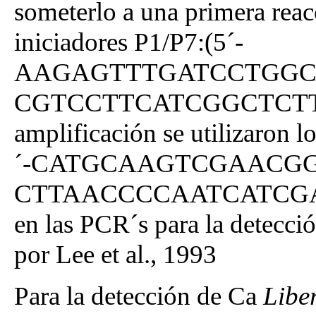
someterlo a una primera reac
iniciadores P1/P7:(5´-
AAGAGTTTGATCCTGGCTC
CGTCCTTCATCGGCTCTT-3´)
amplificación se utilizaron
´-CATGCAAGTCGAACGGA
CTTAACCCCAATCATCGA). El
en las PCR´s para la detecci
por Lee et al., 1993
Para la detección de Ca
Libe