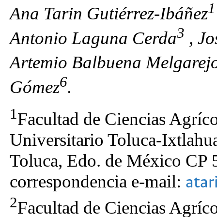
1
Ana Tarin Gutiérrez-Ibáñez
3
Antonio Laguna Cerda
, Jo
Artemio Balbuena Melgarej
6
Gómez
.
1
Facultad de Ciencias Agr
Universitario Toluca-Ixtlahu
Toluca, Edo. de México CP 
correspondencia e-mail:
ata
2
Facultad de Ciencias Agr