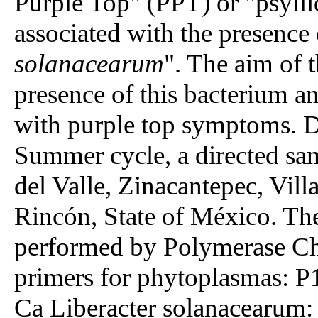
Purple Top" (PPT) or "psylli
associated with the presence 
solanacearum
". The aim of 
presence of this bacterium a
with purple top symptoms. 
Summer cycle, a directed sa
del Valle, Zinacantepec, Vill
Rincón, State of México. Th
performed by Polymerase Ch
primers for phytoplasmas:
Ca Liberacter solanacearum