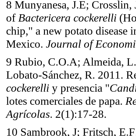
8 Munyanesa, J.E; Crosslin, 
of
Bactericera cockerelli
(Hom
chip," a new potato disease 
Mexico.
Journal of Econom
9 Rubio, C.O.A; Almeida, L
Lobato-Sánchez, R. 2011. Re
cockerelli
y presencia "
Candi
lotes comerciales de papa.
Re
Agrícolas
. 2(1):17-28.
10 Sambrook, J; Fritsch, E.F