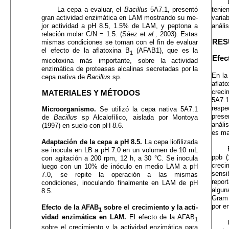
La cepa a evaluar, el
Bacillus
5A7.1, presentó
tenie
gran actividad enzimática en LAM mostrando su me­
varia
jor actividad a pH 8.5, 1.5% de LAM, y peptona a
análi
relación molar C/N = 1.5. (Sáez et
al.,
2003). Estas
RES
mismas condiciones se toman con el fin de evaluar
el efecto de la aflatoxina B
(AFAB1), que es la
1
Efec
micotoxina más importante, sobre la actividad
enzimática de proteasas alcalinas secretadas por la
En la
cepa nativa de
Bacillus
sp.
afla
creci
MATERIALES Y MÉTODOS
5A7.1
respe
Microorganismo.
Se utilizó la cepa nativa 5A7.1
prese
de
Bacillus
sp Alcalofílico, aislada por Montoya
análi
(1997) en suelo con pH 8.6.
es ma
Adaptación de la cepa a pH 8.5.
La cepa liofilizada
se inocula en LB a pH 7.0 en un volumen de 10 mL
ppb (
con agitación a 200 rpm, 12 h, a 30 °C. Se inocula
creci
luego con un 10% de inóculo en medio LAM a pH
sensi
7.0, se repite la operación a las mismas
repor
condiciones, inoculando finalmente en LAM de pH
algu
8.5.
Gram 
por e
Efecto de la AFAB
sobre el crecimiento y la acti­
1
vidad enzimática en LAM.
El efecto de la AFAB
1
sobre el crecimiento y la actividad enzimática para