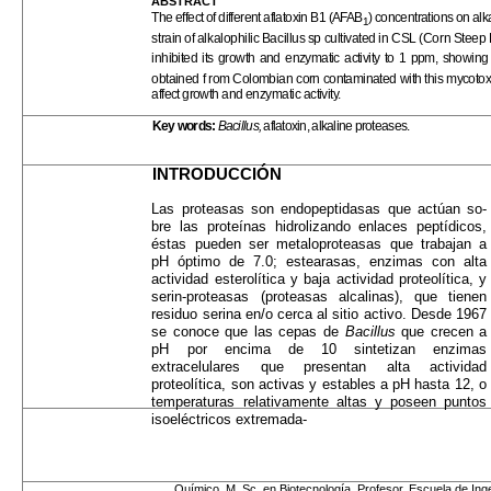
ABSTRACT
The effect of different aflatoxin B1 (AFAB
) concentrations on alk
1
strain of alkalophilic Bacillus sp cultivated in CSL (Corn Steep
inhibited its growth and enzymatic activity to 1 ppm, showing 
obtained f rom Colombian corn contaminated with this mycotoxi
affect growth
and enzymatic activity.
Key words:
Bacillus,
aflatoxin, alkaline proteases.
INTRODUCCIÓN
Las proteasas son endopeptidasas que actúan so­
bre las proteínas hidrolizando enlaces peptídicos,
éstas pueden ser metaloproteasas que trabajan a
pH óptimo de 7.0; estearasas, enzimas con alta
activi­dad esterolítica y baja actividad proteolítica, y
serin-proteasas (proteasas alcalinas), que tienen
residuo serina en/o cerca al sitio activo. Desde 1967
se co­noce que las cepas de
Bacillus
que crecen a
pH por encima de 10 sintetizan enzimas
extracelulares que presentan alta actividad
proteolítica, son activas y estables a pH hasta 12, o
temperaturas relativamen­te altas y poseen puntos
isoeléctricos extremada-
Químico, M. Sc. en Biotecnología. Profesor, Escuela de Ing