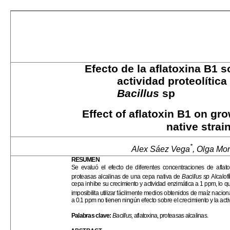
Efecto de la aflatoxina B1 s
actividad proteolític
Bacillus
sp
Effect of aflatoxin B1 on gr
native strai
*
Alex Sáez Vega
, Olga Mo
RESUMEN
Se evaluó el efecto de diferentes concentraciones de aflat
proteasas alcalinas de una cepa nativa de
Bacillus sp
Alcalof
cepa inhibe su
crecimiento y actividad enzimática a 1 ppm, lo 
imposibilita utilizar
fácilmente medios obtenidos de maíz naciona
a 0.1 ppm no tienen
ningún efecto sobre el crecimiento y la act
Palabras clave:
Bacillus,
aflatoxina, proteasas alcalinas.