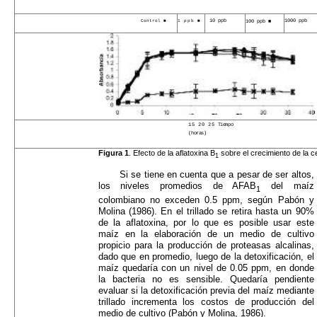
10 ppb
1000 ppb
Control ■
1 ppb ■
100 ppb ■
15 20 25
Tiempo
(horas)
Figura 1
. Efecto de la aflatoxina B
sobre el crecimiento de la c
1
Si se tiene en cuenta que a pesar de ser altos,
los niveles promedios de AFAB
del maíz
1
colombiano no exceden 0.5 ppm, según Pabón y
Molina (1986). En el trillado se retira hasta un 90%
de la aflatoxina, por lo que es posible usar este
maíz en la elaboración de un medio de cultivo
propicio para la producción de proteasas alcalinas,
dado que en promedio, luego de la detoxificación, el
maíz quedaría con un nivel de 0.05 ppm, en donde
la bacteria no es sensible. Quedaría pendiente
evaluar si la detoxificación previa del maíz mediante
trillado incrementa los costos de producción del
medio de cultivo (Pabón y Molina, 1986).