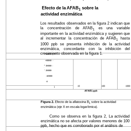
Efecto de la AFAB
sobre la
1
actividad enzimática
Los resultados observados en la figura 2 indican que
la concentración de AFAB
es una variable
1
importan­te en la actividad enzimática y sugieren que
al in­crementar la concentración de AFAB
hasta
1
1000 ppb se presenta inhibición de la actividad
enzimática, concordante con la inhibición del
crecimiento obser­vada en la figura 1.
500000 { fr
400000 -
" 300000 -
j
' 200000
-
100000
-
0
10
100
1000
1
AFAB1 ppb
Figura 2.
Efecto de la aflatoxina B
sobre la actividad
1
enzimática (eje X en escala logarítmica).
Como se observa en la figura 2, La actividad
enzimática no se afecta por valores menores de 100
ppb, hecho que es corroborado por el análisis de