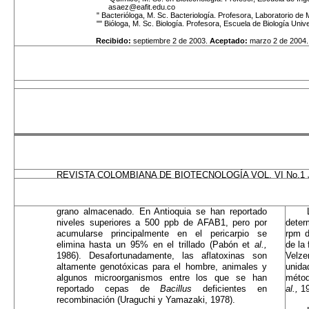
asaez@eafit.edu.co
" Bacterióloga, M. Sc. Bacteriología. Profesora, Laboratorio de
"" Bióloga, M. Sc. Biología. Profesora, Escuela de Biología Uni
Recibido:
septiembre 2 de 2003.
Aceptado:
marzo 2 de 2004.
REVISTA COLOMBIANA DE BIOTECNOLOGÍA VOL. VI No.1 Jul
grano almacenado. En Antioquia se han reportado
niveles superiores a 500 ppb de AFAB1, pero por
deter
acu­mularse principalmente en el pericarpio se
rpm d
elimina hasta un 95% en el trillado (Pabón et
al.,
de la
1986). Des­afortunadamente, las aflatoxinas son
Velze
altamente genotóxicas para el hombre, animales y
unida
algunos mi­croorganismos entre los que se han
métod
reportado cepas de
Bacillus
deficientes en
al.,
19
recombinación (Uraguchi y Yamazaki, 1978).