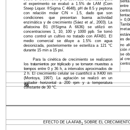
senta
el experimento se evaluó a 1.5% de LAM (Corn
entre
Steep Liquor. ®Sigma C 4648), pH de 8.5 y peptona
centr
con relación molar C/N = 1.5, dado que son
tenta
condiciones que presentan buena actividad
= 0,0
enzimática y de cre­cimiento (Sáez et
al.,
2003). La
Tambi
aflatoxina B1 (®Sigma A 6636) se utilizó en
meta
concentraciones 1, 10, 100 y 1000 ppb. Se tomó
están
como control un cultivo no trata­do con AFAB1. El
es de
medio comercial se diluye a 1.5% con agua
no af
desionizada, posteriormente se esteriliza a 121 °C
ción 
durante 15 min a 15 psi.
se ob
al cr
Para la cinética de crecimiento se realizaron
centr
los
tratamientos por triplicado y se tomaron muestras a
tiem­
pos entre 0 y 36 h, a intervalos aproximados de
2 h. El crecimiento celular se cuantificó a X400 nm
(Montoya, 1997). La agitación se realizó en un
agitador horizontal a 200 rpm y a temperatura
56
constante de 30 °C.
EFECTO DE LA AFAB
SOBRE EL CRECIMIENTO
1