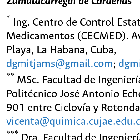
Zumalacárregui de Cárdenas
*
Ing. Centro de Control Esta
Medicamentos (CECMED). Ave
Playa, La Habana, Cuba,
dgmitjams@gmail.com
;
dgm
**
MSc. Facultad de Ingeniería
Politécnico José Antonio Ec
901 entre Ciclovía y Rotond
vicenta@quimica.cujae.edu.
***
Dra. Facultad de Ingenierí