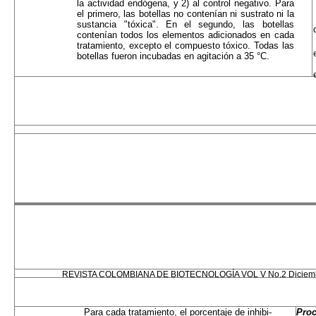
la actividad endógena, y 2) al control negativo. Para
el primero, las botellas no contenían ni sustrato ni la
sustancia "tóxica". En el segundo, las botellas
conte­nían todos los elementos adicionados en cada
trata­miento, excepto el compuesto tóxico. Todas las
bo­tellas fueron incubadas en agitación a 35 °C.
REVISTA COLOMBIANA DE BIOTECNOLOGÍA VOL V No.2 Diciembr
Para cada tratamiento, el porcentaje de inhibi­
Pro