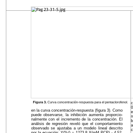
Figura 3.
Curva concentración-respuesta para el pentaclorofenol.
c
0
en la curva concentración-respuesta (figura 3). Como
e
puede observarse, la inhibición aumenta proporcio-
n
nalmente con el incremento de la concentración. El
b
análisis de regresión reveló que el comportamiento
a
observado se ajustaba a un modelo lineal descrito
c
por la ecuación: Y(%/) = 1273.8 X(mM PCP) - 4.52.