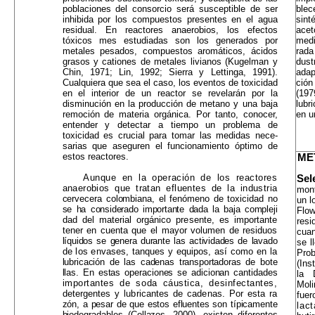
poblaciones del con­sorcio será susceptible de ser
blec
inhibida por los com­puestos presentes en el agua
sin
residual. En reactores anaerobios, los efectos
acet
tóxicos mes estudiadas son los generados por
medi
metales pesados, compuestos aro­máticos, ácidos
rada
grasos y cationes de metales livia­nos (Kugelman y
dust
Chin, 1971; Lin, 1992; Sierra y Lettinga, 1991).
adap
Cualquiera que sea el caso, los even­tos de toxicidad
ció
en el interior de un reactor se revela­rán por la
(197
disminución en la producción de metano y una baja
lubr
remoción de materia orgánica. Por tanto, conocer,
en u
entender y detectar a tiempo un problema de
toxicidad es crucial para tomar las medidas nece­
sarias que aseguren el funcionamiento óptimo de
estos reactores.
ME
Aunque en la operación de los reactores
Sel
anaerobios que tratan efluentes de la industria
mont
cervecera colombiana, el fenómeno de toxicidad no
un l
se ha considerado importante dada la baja compleji­
Flow
dad del material orgánico presente, es importante
res
tener en cuenta que el mayor volumen de residuos
cuan
líquidos se genera durante las actividades de lavado
se l
de los envases, tanques y equipos, así como en la
Pro
lubricación de las cadenas transportadoras de bote­
(Ins
llas. En estas operaciones se adicionan cantidades
la 
importantes de soda cáustica, desinfectantes,
Moli
detergentes y lubricantes de cadenas. Por esta ra­
fue
zón, a pesar de que estos efluentes son típicamente
lac
biodegradables (Collazos, 2000), existen diferentes