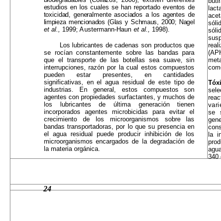
buti
estudios en los cuales se han reportado eventos de
lac
toxicidad, generalmente asociados a los agentes de
acet
limpieza mencionados (Glas y Schmaus, 2000; Nagel
sóli
et al.,
1999; Austermann-Haun
et al.,
1998).
sól
susp
Los lubricantes de cadenas son productos que
real
se rocían constantemente sobre las bandas para
(APH
que el transporte de las botellas sea suave, sin
meta
interrup­ciones, razón por la cual estos compuestos
como
pueden estar presentes, en cantidades
significativas, en el agua residual de este tipo de
Tóx
industrias. En general, estos compuestos son
sel
agentes con propiedades surfactantes, y muchos de
rea
los lubricantes de última generación tienen
var
incorporados agentes microbicidas para evitar el
se s
crecimiento de los microorganismos sobre las
gene
bandas transportadoras, por lo que su pre­sencia en
cons
el agua residual puede producir inhibición de los
la i
microorganismos encargados de la degrada­ción de
prod
la materia orgánica.
agu
340 
24