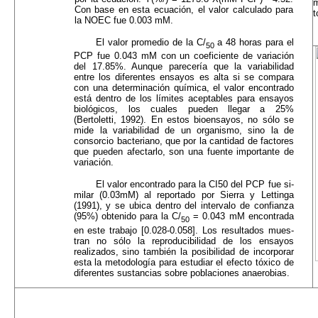
m
Con base en esta ecuación, el valor calculado para
t
la NOEC fue 0.003 mM.
El valor promedio de la C/
a 48 horas para el
50
PCP fue 0.043 mM con un coeficiente de varia­ción
del 17.85%. Aunque parecería que la variabi­lidad
entre los diferentes ensayos es alta si se compara
con una determinación química, el valor encontrado
está dentro de los límites aceptables para ensayos
biológicos, los cuales pueden llegar a 25%
(Bertoletti, 1992). En estos bioensayos, no sólo se
mide la variabilidad de un organismo, sino la de
consorcio bacteriano, que por la cantidad de factores
que pueden afectarlo, son una fuente im­portante de
variación.
El valor encontrado para la CI50 del PCP fue si­
milar (0.03mM) al reportado por Sierra y Lettinga
(1991), y se ubica dentro del intervalo de confianza
(95%) obtenido para la C/
= 0.043 mM encontrada
50
en este trabajo [0.028-0.058]. Los resultados mues­
tran no sólo la reproducibilidad de los ensayos
realiza­dos, sino también la posibilidad de incorporar
esta la metodología para estudiar el efecto tóxico de
diferen­tes sustancias sobre poblaciones anaerobias.