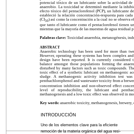
potencial tóxico de un lubricante sobre la actividad de
anaerobio. La toxicidad se determinó mediante la inhibi
efecto tóxico del pentaclorofenol (PCP), un lubricante de
estableció la relación concentración-respuesta para cada 
(CI
) así como la concentración a la cual no se observa 
50
que tanto el lubricante como el pentaclorofenol tienen un
mientras que la mayoría de las muestras de agua residual p
Palabras clave:
Toxicidad anaerobia, metanogénesis, indu
ABSTRACT
Anaerobic technology has been used for more than twe
However, operating these systems has been complex and 
design have been reported. It is currently considered t
balance amongst those populations forming the anaer
disturbed by many factors such as toxic compounds. The 
toxic effect of a synthetic lubricant on methanogenic ac
sludge. A methanogenic activity inhibition test was
penthachlorophenol and wastewater toxicity from a brewer
concentration inhibition and non-observed effect concen
level of reproducibility, the lubricant and pentha
methanogenesis and a low toxic effect was observed in mo
Key words:
anaerobic toxicity, methanogenesis, brewery, 
INTRODUCCIÓN
Uno de los elementos clave para la eficiente mi
remoción de la materia orgánica del agua re