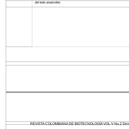
del lodo anaerobio.
REVISTA COLOMBIANA DE BIOTECNOLOGÍA VOL V No.2 Dicie