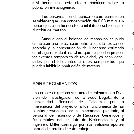
mM tienen un fuerte efecto inhibitorio sobre la
población metanogénica.
Los ensayos con el lubricante puro permitieron
establecer que una concentración de 0.03 mM o su­
G
perior ejerce un fuerte efecto inhibitorio sobre la pro­
ducción de metano.
G
Aunque con el balance de masas no se pudo
establecer una asociación entre el efecto tóxico ob­
servado y la concentración del lubricante estimada
en el agua residual, es claro que se pueden presen­
tar eventos temporales de toxicidad, ya sean gene­
rados por el lubricantes u otros compuestos que
pue­den inhibir la producción de metano.
AGRADECIMIENTOS
N
Los autores expresan sus agradecimientos a la Divi­
sión de Investigación de la Sede Bogotá de la
Univer­sidad Nacional de Colombia por la
O
financiación del proyecto, a los funcionarios de las
plantas cerveceras por la colaboración prestada, al
personal del laborato­rio de Recursos Genéticos y
S
Ambientales del Instituto de Biotecnología y al
ingeniero Miller Camargo por sus valiosos aportes
para el desarrollo de este trabajo.
S