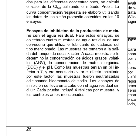
dos para las diferentes concentraciones, se calculó
eval
el valor de la CI
utilizando el método Probit. La
de v
50
curva concentración/respuesta se elaboró utilizan­do
trat
los datos de inhibición promedio obtenidos en los 10
Wilc
ensayos.
signi
Ensayos de inhibición de la producción de meta­
no con el agua residual.
Para estos ensayos, se
colectaron cuatro muestras de agua residual de una
RES
cervecería que utiliza el lubricante de cadenas del
tipo mencionado. Las muestras se tomaron a la sali­
Cara
da del tanque de ecualización. A cada muestra se le
apar
determinó la concentración de ácidos grasos voláti­
por 
les (AGV), la concentración de materia orgánica
la 
(DQO) y el pH. Como las muestras tenían un pH in­
conc
ferior a 7, y era necesario evitar el efecto inhibitorio
por 
por este factor, las muestras fueron neutralizadas
volá
adicionando bicarbonato de sodio. Los ensayos de
repo
inhibición se llevaron a cabo con el agua residual sin
prov
diluir. Cada prueba incluyó 4 réplicas por muestra, y
Teni
los controles antes mencionados.
ensa
enco
lodo
26