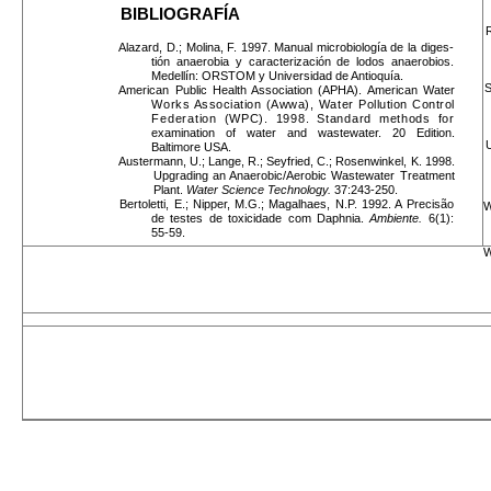
BIBLIOGRAFÍA
R
Alazard, D.; Molina, F. 1997. Manual microbiología de la diges­
tión anaerobia y caracterización de lodos anaerobios.
Medellín: ORSTOM y Universidad de Antioquía.
S
American Public Health Association (APHA). American Water
Works Association (Awwa), Water Pollution Control
Federation (WPC). 1998. Standard methods for
examination of water and wastewater. 20 Edition.
Baltimore USA.
Austermann, U.; Lange, R.; Seyfried, C.; Rosenwinkel, K. 1998.
Upgrading an Anaerobic/Aerobic Wastewater Treatment
Plant.
Water Science Technology.
37:243-250.
Bertoletti, E.; Nipper, M.G.; Magalhaes, N.P. 1992. A Precisão
W
de testes de toxicidade com Daphnia.
Ambiente.
6(1):
55-59.
W