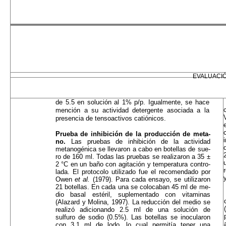
EVALUACIÓ
de 5.5 en solución al 1% p/p. Igualmente, se hace
mención a su actividad detergente asociada a la
pre­sencia de tensoactivos catiónicos.
Prueba de inhibición de la producción de meta­
no.
Las pruebas de inhibición de la actividad
metanogénica se llevaron a cabo en botellas de sue­
ro de 160 ml. Todas las pruebas se realizaron a 35 ±
2 °C en un baño con agitación y temperatura contro­
lada. El protocolo utilizado fue el recomendado por
Owen
et al.
(1979). Para cada ensayo, se utilizaron
21 botellas. En cada una se colocaban 45 ml de me­
dio basal estéril, suplementado con vitaminas
(Alazard y Molina, 1997). La reducción del medio se
realizó adicionando 2.5 ml de una solución de
sulfuro de sodio (0.5%). Las botellas se inocularon
con 3.1 ml de lodo, lo cual permitía tener una