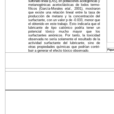
sulfonato lineal (LAS), en poblaciones acidogénicas
y
metanogénicas acetoclásticas de lodos termo-
fílicos (García-Morales
etal.,
2001), mostraron
que existe una relación lineal entre la tasa de
produc­ción de metano y la concentración del
surfactante, con un valor p de -0.033, menor que
el obtenido en este trabajo. Esto indicaría que el
lubricante de tipo catiónico podría tener un
potencial tóxico mucho mayor que los
surfactantes aniónicos. Por tanto, la toxicidad
observada no sería solamente el resulta­do de la
actividad surfactante del lubricante, sino de
otras propiedades químicas que podrían contri­
Figu
buir a generar el efecto tóxico observado.