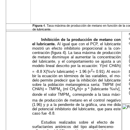
Figura
4. Tasa máxima de producción de metano en función de la co
de lubricante.
Inhibición de la producción de metano con
el lubricante.
Al igual que con el PCP, el lubricante
mostró un efecto inhibitorio proporcional a la con­
centración (figura 4). La tasa máxima de producción
de metano disminuye al aumentar la concentración
del lubricante, y el comportamiento se ajusta a un
modelo lineal descrito por la ecuación: Y(ml CH4/h)
2
= -8.8 X(%v/v lubricante) + 1.96
(r
=
0.91). Al escri­
bir la ecuación en términos de las variables, el mo­
delo permite predecir que la inhibición del lubrican­te
sobre la población metanogénica sería: TMPM (ml
CH4/h) = TMPM
(ml CH
/h)+ p * [lubricante %v/v],
c
4
donde el valor TMPM
corresponde a la tasa máxi­
c
ma de producción de metano en el control negativo
(1.96) y p a la pendiente de la gráfica, una me dida
del potencial inhibitorio del lubricante, que para este
caso fue -8.8.
Estudios realizados sobre el efecto de
surfactaníes aniónicos del tipo alquil-benceno-