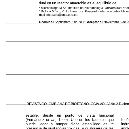
dual en un reactor anaerobio es el equilibri
* Microbiologa M.Sc. Instituto de Biotecnología. Universidad Nac
" Bióloga M.Sc., Ph.D. Directora. Posgrado Interfacuttades Micr
mail: mcdiazb@unal.edu.co
Recibido:
Septiembre 2 de 2003.
Aceptado:
Noviembre 5 de 2
REVISTA COLOMBIANA DE BIOTECNOLOGÍA VOL V No.2 Diciem
estable, desde un punto de vista funcional
(Fernández
et al.,
1999). Uno de los factores que
fenó
puede llegar a romper dicha estabilidad es te
indu
presencia de sustan­cias tóxicas, y cualquiera de las
impl