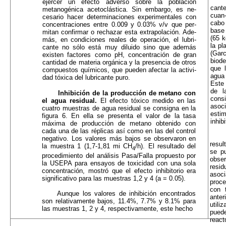
ejercer un efecto adverso sobre la población
cante
metanogénica acetoclástica. Sin embargo, es ne­
cuan-
cesario hacer determinaciones experimentales con
cabo
concentraciones entre 0.009 y 0.03% v/v que per­
base
mitan confirmar o rechazar esta extrapolación. Ade­
(65 k
más, en condiciones reales de operación, el lubri­
la pl
cante no sólo está muy diluido sino que además
(Garc
existen factores como pH, concentración de gran
biod
cantidad de materia orgánica y la presencia de otros
que 
compuestos químicos, que pueden afectar la activi­
agua 
dad tóxica del lubricante puro.
Este 
de l
Inhibición de la producción de metano con
consi
el agua residual.
El efecto tóxico medido en las
asoc
cua­tro muestras de agua residual se consigna en la
estim
figu­ra 6. En ella se presenta el valor de la tasa
inhib
máxima de producción de metano obtenido con
cada una de las réplicas así como en las del control
negativo. Los valores más bajos se observaron en
resul
la muestra 1 (1,7-1,81 mi CH
/h). El resultado del
4
se pu
procedimiento del análisis Pasa/Falla propuesto por
obser
la USEPA para ensayos de toxicidad con una sola
resi
concentración, mostró que el efecto inhibitorio era
asoc
significativo para las muestras 1,2 y 4 (a = 0.05).
proce
con 
Aunque los valores de inhibición encontrados
anter
son relativamente bajos, 11.4%, 7.7% y 8.1% para
utili
las muestras 1, 2 y 4, respectivamente, este hecho
puede
react