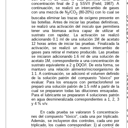
concentración final de 2 g SSV/I (Field, 1987). A
continuación, se realizó un intercambio de gases
con una mezcla de N
/CO
(80-20%) con lo cual se
2
2
buscaba eliminar las trazas de oxígeno presente en
las botellas. Antes de iniciar las pruebas definitivas,
se realizó una activa­ción del inoculo que permitiera
tener una biomasa activa capaz de utilizar el
sustrato con rapidez. La activación se realizó
adicionando 0.1 ml de una solu­ción 1M de acetato
12 horas antes de iniciar las prue­bas. Finalizada la
activación, se realizó un nuevo in­tercambio de
gases para retirar el metano producido. Las pruebas
se iniciaron adicionando 1.6 ml de una solución de
acetato 1M, correspondiente a una con­centración de
sustrato equivalente a 2 g DQO/I. De esta forma, se
mantuvo una relación alimento/mi­croorganismo de
1:1. A continuación, se adicionó el volumen definido
de la solución patrón del compues­to "tóxico" por
evaluar. Para los ensayos con pentaclorofenol se
preparó una solución patrón de 1.5 mM a partir de la
cual se prepararon todas las diluciones ensayadas.
Para el lubricante se prepara­ron 4 soluciones patrón
en agua desmineralizada correspondientes a 1, 2, 3
y 4 % v/v.
En cada prueba se valoraron 5 concentracio­
nes del compuesto "tóxico", cada una por triplicado.
Además, se incluyeron dos controles, cada uno por
triplicado, los cuales correspondían: 1) al control de