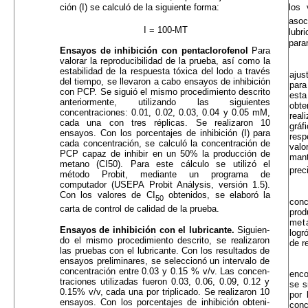
ción (I) se calculó de la siguiente forma:
los 
aso
I = 100-MT
lub
para
Ensayos de inhibición con pentaclorofenol
Para
valorar la reproducibilidad de la prueba, así como la
estabilidad de la respuesta tóxica del lodo a través
ajus
del tiempo, se llevaron a cabo ensayos de inhibición
para
con PCP. Se siguió el mismo procedimiento descrito
est
anteriormente, utilizando las siguientes
obt
concentracio­nes: 0.01, 0.02, 0.03, 0.04 y 0.05 mM,
real
cada una con tres réplicas. Se realizaron 10
gráf
ensayos. Con los por­centajes de inhibición (I) para
res
cada concentración, se calculó la concentración de
valo
PCP capaz de inhibir en un 50% la producción de
mant
metano (CI50). Para este cálculo se utilizó el
prec
método Probit, mediante un pro­grama de
computador (USEPA Probit Análysis, ver­sión 1.5).
Con los valores de CI
obtenidos, se ela­boró la
50
con
carta de control de calidad de la prueba.
prod
met
Ensayos de inhibición con el lubricante.
Siguien­
logr
do el mismo procedimiento descrito, se realizaron
de r
las pruebas con el lubricante. Con los resultados de
ensayos preliminares, se seleccionó un intervalo de
concentración entre 0.03 y 0.15 % v/v. Las concen­
enco
traciones utilizadas fueron 0.03, 0.06, 0.09, 0.12 y
se s
0.15% v/v, cada una por triplicado. Se realizaron 10
por 
ensayos. Con los porcentajes de inhibición obteni­
con­