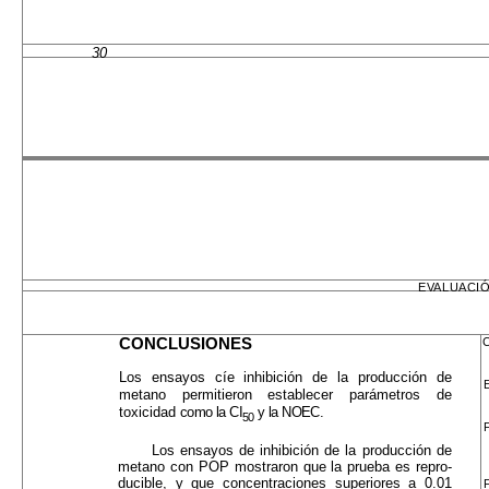
30
EVALUACIÓ
CONCLUSIONES
C
Los ensayos cíe inhibición de la producción de
meta­no permitieron establecer parámetros de
toxicidad
como la CI
y la NOEC.
50
Los ensayos de inhibición de la producción de
metano con POP mostraron que la prueba es repro-
ducible, y que concentraciones superiores a 0.01