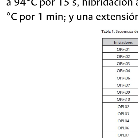
a 94°C por 15 s, hibridación 
°C por 1 min; y una extensión