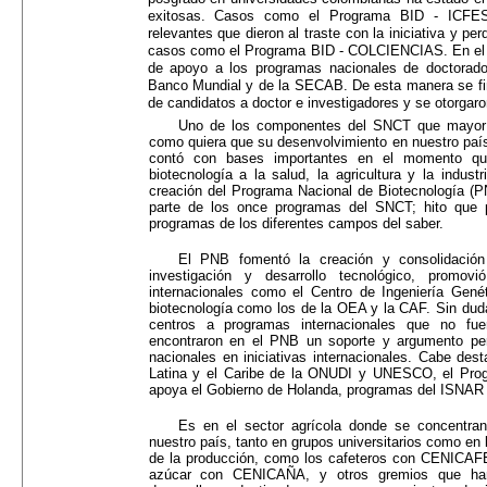
exitosas. Casos como el Programa BID - ICFES 
relevantes que dieron al traste con la iniciativa y pe
casos como el Programa BID - COLCIENCIAS. En el
de apoyo a los programas nacionales de doctorado,
Banco Mundial y de la SECAB. De esta manera se finan
de candidatos a doctor e investigadores y se otorgar
Uno de los componentes del SNCT que mayor de
como quiera que su desenvolvimiento en nuestro país
contó con bases importantes en el momento que 
biotecnología a la salud, la agricultura y la indu
creación del Programa Nacional de Biotecnología (P
parte de los once programas del SNCT; hito que 
programas de los diferentes campos del saber.
El PNB fomentó la creación y consolidación
investigación y desarrollo tecnológico, promo
internacionales como el Centro de Ingeniería Gené
biotecnología como los de la OEA y la CAF. Sin duda
centros a programas internacionales que no f
encontraron en el PNB un soporte y argumento pert
nacionales en iniciativas internacionales. Cabe de
Latina y el Caribe de la ONUDI y UNESCO, el Prog
apoya el Gobierno de Holanda, programas del ISNAR 
Es en el sector agrícola donde se concentra
nuestro país, tanto en grupos universitarios como en 
de la producción, como los cafeteros con CENICAFE
azúcar con CENICAÑA, y otros gremios que han