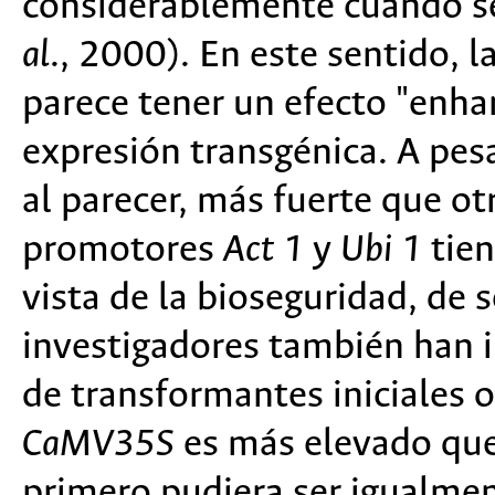
considerablemente cuando s
al
., 2000). En este sentido, 
parece tener un efecto "enhan
expresión transgénica. A pes
al parecer, más fuerte que ot
promotores
Act 1
y
Ubi 1
tie
vista de la bioseguridad, de 
investigadores también han 
de transformantes iniciales 
CaMV35S
es más elevado que
primero pudiera ser igualme