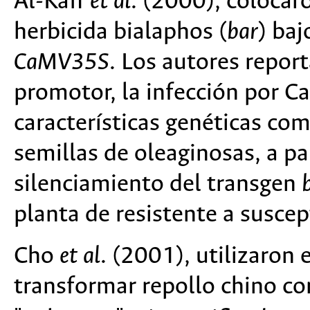
Al-Kaff
et al
. (2000), colocaro
herbicida bialaphos (
bar
) baj
CaMV35S
. Los autores report
promotor, la infección por C
características genéticas co
semillas de oleaginosas, a pa
silenciamiento del transgen
planta de resistente a suscept
Cho
et al
. (2001), utilizaro
transformar repollo chino co