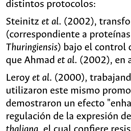
distintos protocolos:
Steinitz
et al
. (2002), transf
(correspondiente a proteínas
Thuringiensis
) bajo el contro
que Ahmad
et al
. (2002), en 
Leroy
et al
. (2000), trabajan
utilizaron este mismo promot
demostraron un efecto "enhan
regulación de la expresión d
thaliana
, el cual confiere res