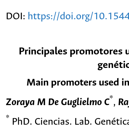
DOI:
https://doi.org/10.15
Principales promotores u
genéti
Main promoters used in
*
Zoraya M De Guglielmo C
,
Raf
*
PhD. Ciencias. Lab. Genétic