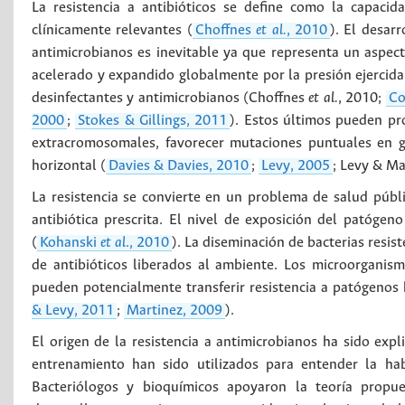
La resistencia a antibióticos se define como la capaci
clínicamente relevantes (
Choffnes
et al.
, 2010
). El desar
antimicrobianos es inevitable ya que representa un aspect
acelerado y expandido globalmente por la presión ejercid
desinfectantes y antimicrobianos (Choffnes
et al.
, 2010;
Co
2000
;
Stokes & Gillings, 2011
). Estos últimos pueden p
extracromosomales, favorecer mutaciones puntuales en ge
horizontal (
Davies & Davies, 2010
;
Levy, 2005
; Levy & Ma
La resistencia se convierte en un problema de salud públ
antibiótica prescrita. El nivel de exposición del patógeno
(
Kohanski
et al
., 2010
). La diseminación de bacterias resis
de antibióticos liberados al ambiente. Los microorganis
pueden potencialmente transferir resistencia a patógenos
& Levy, 2011
;
Martinez, 2009
).
El origen de la resistencia a antimicrobianos ha sido exp
entrenamiento han sido utilizados para entender la hab
Bacteriólogos y bioquímicos apoyaron la teoría propu