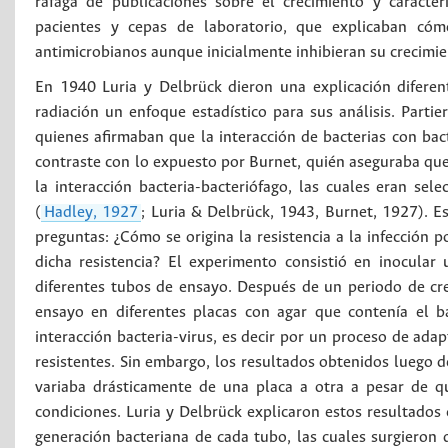
ráfaga de publicaciones sobre el crecimiento y caracter
pacientes y cepas de laboratorio, que explicaban cóm
antimicrobianos aunque inicialmente inhibieran su crecimie
En 1940 Luria y Delbrück dieron una explicación diferente
radiación un enfoque estadístico para sus análisis. Parti
quienes afirmaban que la interacción de bacterias con bac
contraste con lo expuesto por Burnet, quién aseguraba que 
la interacción bacteria-bacteriófago, las cuales eran sele
(
Hadley, 1927
; Luria & Delbrück, 1943, Burnet, 1927). Es
preguntas: ¿Cómo se origina la resistencia a la infección p
dicha resistencia? El experimento consistió en inocula
diferentes tubos de ensayo. Después de un periodo de cr
ensayo en diferentes placas con agar que contenía el b
interacción bacteria-virus, es decir por un proceso de adap
resistentes. Sin embargo, los resultados obtenidos luego d
variaba drásticamente de una placa a otra a pesar de 
condiciones. Luria y Delbrück explicaron estos resultado
generación bacteriana de cada tubo, las cuales surgieron 