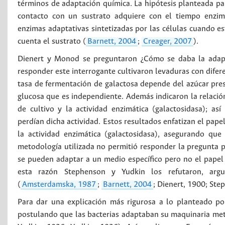
términos de adaptación química. La hipótesis planteada par
contacto con un sustrato adquiere con el tiempo enzima
enzimas adaptativas sintetizadas por las células cuando es
cuenta el sustrato (
Barnett, 2004
;
Creager, 2007
).
Dienert y Monod se preguntaron ¿Cómo se daba la adapta
responder este interrogante cultivaron levaduras con difer
tasa de fermentación de galactosa depende del azúcar prese
glucosa que es independiente. Además indicaron la relación
de cultivo y la actividad enzimática (galactosidasa); as
perdían dicha actividad. Estos resultados enfatizan el pape
la actividad enzimática (galactosidasa), asegurando que 
metodología utilizada no permitió responder la pregunta
se pueden adaptar a un medio específico pero no el papel d
esta razón Stephenson y Yudkin los refutaron, argum
(
Amsterdamska, 1987
;
Barnett, 2004
; Dienert, 1900; Ste
Para dar una explicación más rigurosa a lo planteado po
postulando que las bacterias adaptaban su maquinaria met