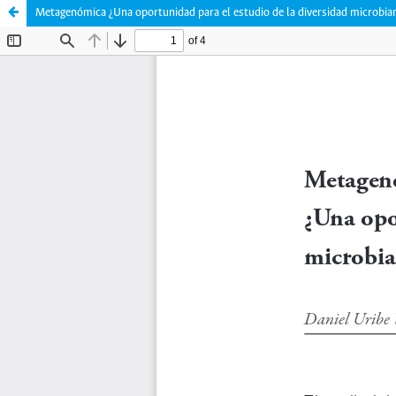
Metagenómica ¿Una oportunidad para el estudio de la diversidad microbi