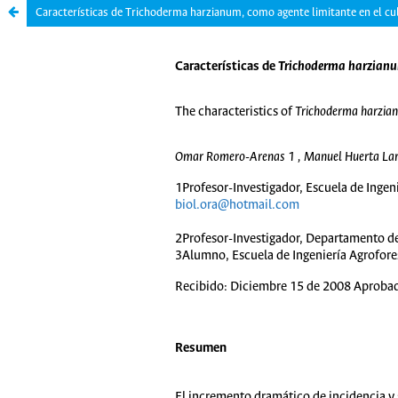
Características de Trichoderma harzianum, como agente limitante en el cu