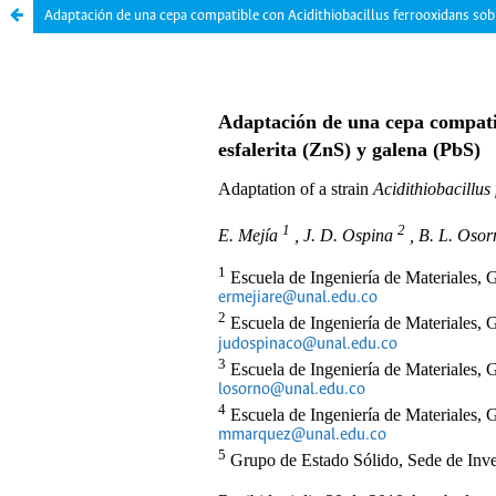
Adaptación de una cepa compatible con Acidithiobacillus ferrooxidans sobr