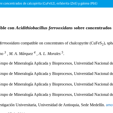
e concentrados de calcopirita (CuFeS2), esfalerita (ZnS) y galena (PbS)