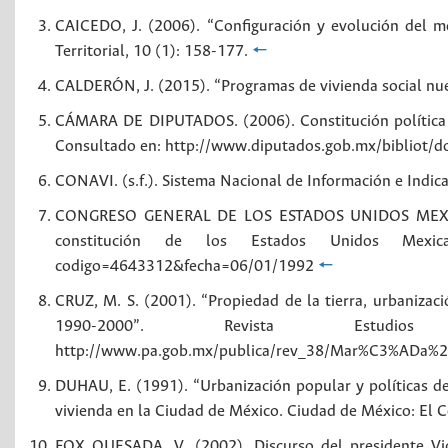
CAICEDO, J. (2006). “Configuración y evolución del m
Territorial, 10 (1): 158-177.
🠔
CALDERÓN, J. (2015). “Programas de vivienda social nue
CÁMARA DE DIPUTADOS. (2006). Constitución política 
Consultado en: http://www.diputados.gob.mx/bibliot/d
CONAVI. (s.f.). Sistema Nacional de Información e Indica
CONGRESO GENERAL DE LOS ESTADOS UNIDOS MEXICANO
constitución de los Estados Unidos Mexicanos
codigo=4643312&fecha=06/01/1992
🠔
CRUZ, M. S. (2001). “Propiedad de la tierra, urbanizac
1990-2000”. Revista Estudi
http://www.pa.gob.mx/publica/rev_38/Mar%C3%ADa%
DUHAU, E. (1991). “Urbanización popular y políticas de
vivienda en la Ciudad de México. Ciudad de México: El 
FOX QUESADA, V. (2002). Discurso del presidente Vic