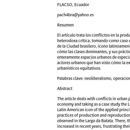
FLACSO, Ecuador
pach4bra@yahoo.es
Resumen
El artículo trata los conflictos en la pr
heterodoxa crítica, tomando como caso d
de la Ciudad brasilero, ícono latinoameri
cómo las clases dominantes, y sus prácti
enteramente espacios urbanos de especial 
actores urbanos que han visto cómo la ex
urbanísticos equitativos.
Palabras clave:
neoliberalismo, operacion
Abstract
The article deals with conflicts in urban
economy and taking as a case study the L
Latin American icon of the applied princi
practices of production and reproduction 
observed in the Largo da Batata. There, 
increased in recent years, frustrating the