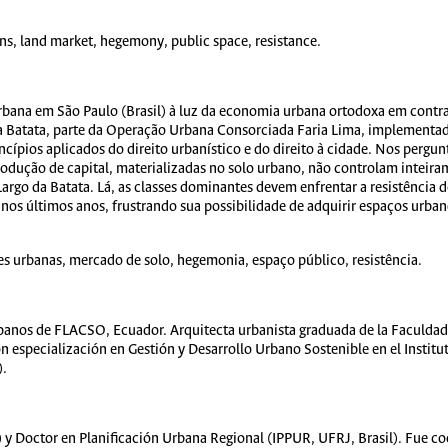
ns, land market, hegemony, public space, resistance.
 urbana em São Paulo (Brasil) à luz da economia urbana ortodoxa em contr
 Batata, parte da Operação Urbana Consorciada Faria Lima, implementad
ncípios aplicados do direito urbanístico e do direito à cidade. Nos pergu
odução de capital, materializadas no solo urbano, não controlam inteira
argo da Batata. Lá, as classes dominantes devem enfrentar a resistência 
os últimos anos, frustrando sua possibilidade de adquirir espaços urban
s urbanas, mercado de solo, hegemonia, espaço público, resistência.
rbanos de FLACSO, Ecuador. Arquitecta urbanista graduada de la Faculda
especialización en Gestión y Desarrollo Urbano Sostenible en el Institu
).
Doctor en Planificación Urbana Regional (IPPUR, UFRJ, Brasil). Fue coo