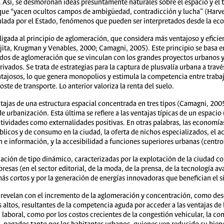
 Así, se desmoronan ideas presuntamente naturales sobre el espacio y el 
a que “yacen ocultos campos de ambigüedad, contradicción y lucha” (Harv
egulada por el Estado, fenómenos que pueden ser interpretados desde la e
ligada al principio de aglomeración, que considera más ventajoso y eficie
ta, Krugman y Venables, 2000; Camagni, 2005). Este principio se basa en
odos de aglomeración que se vinculan con los grandes proyectos urbanos y 
ivados. Se trata de estrategias para la captura de plusvalía urbana a trav
tajosos, lo que genera monopolios y estimula la competencia entre trabaja
oste de transporte. Lo anterior valoriza la renta del suelo.
tajas de una estructura espacial concentrada en tres tipos (Camagni, 200
urbanización. Esta última se refiere a las ventajas típicas de un espacio u
ctividades como externalidades positivas. En otras palabras, las economía
blicos y de consumo en la ciudad, la oferta de nichos especializados, el 
 información, y la accesibilidad a funciones superiores urbanas (centros 
ación de tipo dinámico, caracterizadas por la explotación de la ciudad 
as (en el sector editorial, de la moda, de la prensa, de la tecnología av
más cortos y por la generación de energías innovadoras que benefician e
e revelan con el incremento de la aglomeración y concentración, como de
os altos, resultantes de la competencia aguda por acceder a las ventajas de
 laboral, como por los costos crecientes de la congestión vehicular, la c