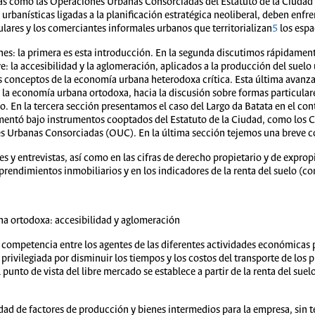
as como las Operaciones Urbanas Consorciadas del Estatuto de la Ciudad 
urbanísticas ligadas a la planificación estratégica neoliberal, deben enfre
ulares y los comerciantes informales urbanos que territorializan
5
los espa
ones: la primera es esta introducción. En la segunda discutimos rápidamen
: la accesibilidad y la aglomeración, aplicados a la producción del suelo u
s conceptos de la economía urbana heterodoxa crítica. Esta última avanza, a
la economía urbana ortodoxa, hacia la discusión sobre formas particulares
 En la tercera sección presentamos el caso del Largo da Batata en el co
mentó bajo instrumentos cooptados del Estatuto de la Ciudad, como los Ce
s Urbanas Consorciadas (OUC). En la última sección tejemos una breve con
 y entrevistas, así como en las cifras de derecho propietario y de exprop
prendimientos inmobiliarios y en los indicadores de la renta del suelo (com
na ortodoxa: accesibilidad y aglomeración
la competencia entre los agentes de las diferentes actividades económicas p
privilegiada por disminuir los tiempos y los costos del transporte de los p
punto de vista del libre mercado se establece a partir de la renta del sue
lidad de factores de producción y bienes intermedios para la empresa, sin