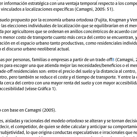
ger información estratégica con una ventaja temporal respecto a los compet
, vinculados a localizaciones específicas (Camagni, 2005: 51).
 suelo propuesto por la economía urbana ortodoxa (Fujita, Krugman y Ve
e las elecciones individuales de localización que se equilibrarían en el me
da por agricultores que se ordenan en anillos concéntricos de acuerdo con
un menor costo de transporte cuanto más cerca del centro se encuentran, y
zación en el espacio urbano tanto productivas, como residenciales individ
el discurso urbano neoliberal actual.
as por personas, familias o empresas a partir de un
trade-off
8
(Camagni, 2
nes para escoger una que atienda mejor las necesidades/beneficios o el m
ade-off
residenciales son: entre el precio del suelo y la distancia al centro
o, pero también se reduce el coste y el tiempo de transporte. Y entre la d
a cerca del centro con una mayor renta del suelo y con mayor accesibilid
ccesibilidad (véase Gráfica 1).
o con base en Camagni (2005).
s, aisladas y racionales del modelo ortodoxo se alteran y se tornan decis
decir, el competidor, de quien se debe calcular y anticipar su comportami
rsubjetividad, lo que origina conductas especulativas e irracionales que no