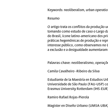
Keywords:
neoliberalism, urban operatio
Resumo
O artigo trata os conflitos da produção
tomando como estudo de caso o Largo da
do Brasil, ícone latino-americano dos pri
práticas hegemônicas de produção e repr
interesse público, como observamos no L
a exclusão e a desigualdade aumentaram n
Palavras-chave:
neoliberalismo, operaçõe
Camila Cavalheiro -Ribeiro da Silva
Estudiante de la Maestría en Estudios U
Universidade de São Paulo (FAU-USP) con 
Erasmus University Rotterdam (IHS-EUR
Ramiro Rafael Rojas-Pierola
Magister en Diseño Urbano (UMSA-UBA) y 