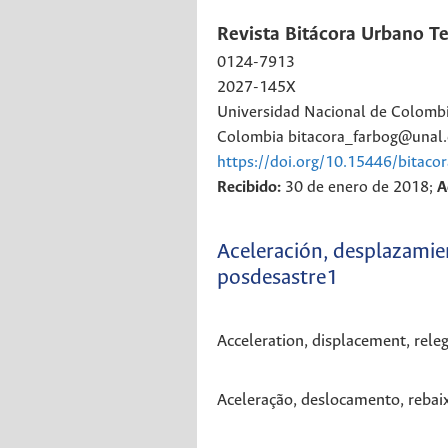
Revista Bitácora Urbano Ter
0124-7913
2027-145X
Universidad Nacional de Colomb
Colombia
bitacora_farbog@unal.
https://doi.org/10.15446/bitaco
Recibido:
30 de enero de 2018;
A
Aceleración, desplazamie
posdesastre1
Acceleration, displacement, rele
Aceleração, deslocamento, rebai