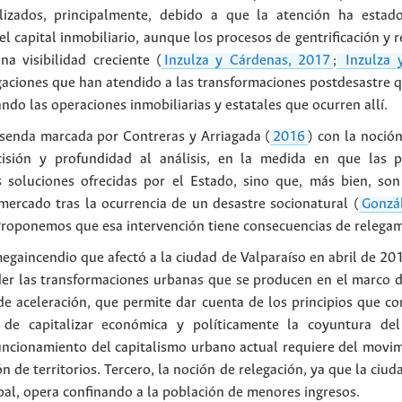
alizados, principalmente, debido a que la atención ha estad
el capital inmobiliario, aunque los procesos de gentrificación y
a visibilidad creciente (
Inzulza y Cárdenas, 2017
;
Inzulza 
gaciones que han atendido a las transformaciones postdesastre qu
ando las operaciones inmobiliarias y estatales que ocurren allí.
 senda marcada por Contreras y Arriagada (
2016
) con la noció
sión y profundidad al análisis, en la medida en que las p
 soluciones ofrecidas por el Estado, sino que, más bien, son 
mercado tras la ocurrencia de un desastre socionatural (
Gonzá
Proponemos que esa intervención tiene consecuencias de relegam
egaincendio que afectó a la ciudad de Valparaíso en abril de 20
der las transformaciones urbanas que se producen en el marco d
de aceleración, que permite dar cuenta de los principios que c
de capitalizar económica y políticamente la coyuntura de
ncionamiento del capitalismo urbano actual requiere del movimi
n de territorios. Tercero, la noción de relegación, ya que la ci
obal, opera confinando a la población de menores ingresos.