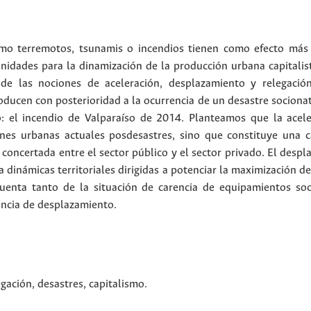
omo terremotos, tsunamis o incendios tienen como efecto más 
idades para la dinamización de la producción urbana capitalista
de las nociones de aceleración, desplazamiento y relegació
ucen con posterioridad a la ocurrencia de un desastre socionatur
co: el incendio de Valparaíso de 2014. Planteamos que la acel
ones urbanas actuales posdesastres, sino que constituye una ca
 concertada entre el sector público y el sector privado. El des
 dinámicas territoriales dirigidas a potenciar la maximización de
uenta tanto de la situación de carencia de equipamientos soci
encia de desplazamiento.
egación
,
desastres
,
capitalismo
.