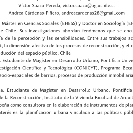
Víctor
Suazo-Pereda
,
victor.suazo@ug.uchile.cl
Andrea
Cárdenas-Piñero
,
andreacardenas28@gmail.com
, Máster en Ciencias Sociales (EHESS) y Doctor en Sociología (E
de Chile. Sus investigaciones abordan fenómenos que se encu
ía de la percepción y las sensibilidades. Entre sus trabajos a
, la dimensión afectiva de los procesos de reconstrucción, y el ro
roducción del espacio público.
Chile
. Estudiante de Magíster en Desarrollo Urbano, Pontificia Unive
estigación Científica y Tecnológica (CONICYT), Programa Becas
socio-espaciales de barrios, procesos de producción inmobiliaria
le. Estudiante de Magíster en Desarrollo Urbano, Pontificia
e la Reconstrucción, Instituto de la Vivienda Facultad de Arqui
eña como consultora en la elaboración de instrumentos de planif
terés es la planificación urbana vinculada a las políticas púb