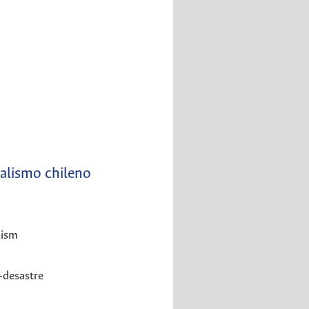
talismo chileno
lism
-desastre