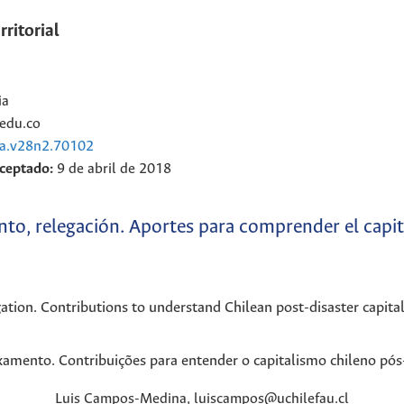
ritorial
ia
edu.co
ra.v28n2.70102
ceptado:
9 de abril de 2018
nto, relegación. Aportes para comprender el capi
gation. Contributions to understand Chilean post-disaster capita
xamento. Contribuições para entender o capitalismo chileno pós
Luis
Campos-Medina
,
luiscampos@uchilefau.cl