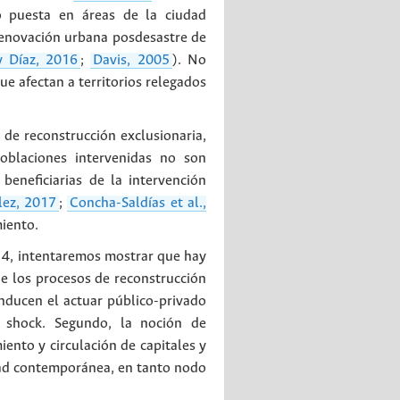
o puesta en áreas de la ciudad
 renovación urbana posdesastre de
y Díaz, 2016
;
Davis, 2005
). No
e afectan a territorios relegados
n de reconstrucción exclusionaria,
oblaciones intervenidas no son
beneficiarias de la intervención
lez, 2017
;
Concha-Saldías et al.,
iento.
14, intentaremos mostrar que hay
e los procesos de reconstrucción
onducen el actuar público-privado
l shock. Segundo, la noción de
ento y circulación de capitales y
udad contemporánea, en tanto nodo