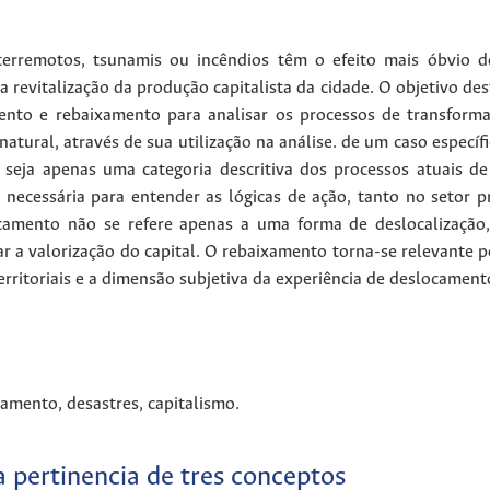
terremotos, tsunamis ou incêndios têm o efeito mais óbvio 
evitalização da produção capitalista da cidade. O objetivo deste
ento e rebaixamento para analisar os processos de transfor
atural, através de sua utilização na análise. de um caso específ
seja apenas uma categoria descritiva dos processos atuais d
ca necessária para entender as lógicas de ação, tanto no setor 
camento não se refere apenas a uma forma de deslocalização
ar a valorização do capital. O rebaixamento torna-se relevante p
 territoriais e a dimensão subjetiva da experiência de deslocament
xamento
,
desastres
,
capitalismo
.
a pertinencia de tres conceptos