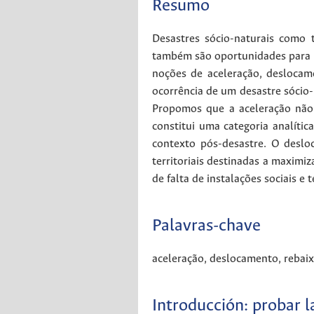
Resumo
Desastres sócio-naturais como 
também são oportunidades para a r
noções de aceleração, deslocam
ocorrência de um desastre sócio-n
Propomos que a aceleração não 
constitui uma categoria analíti
contexto pós-desastre. O deslo
territoriais destinadas a maximiz
de falta de instalações sociais e
Palavras-chave
aceleração
,
deslocamento
,
rebai
Introducción: probar l