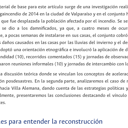
erial de base para este artículo surge de una investigación rea
gaincendio de 2014 en la ciudad de Valparaíso y en el conjunto ha
 que fue desplazada la población afectada por el incendio. Se se
 se dio a los damnificados, ya que, a cuatro meses de ocurr
, a pocas semanas de instalarse en sus casas, el conjunto cobró 
s daños causados en las casas por las lluvias del invierno y el 
adoptó una orientación etnográfica e involucró la aplicación de 
undidad (10), recorridos comentados (15) y jornadas de observaci
tuaron reuniones informales (10) y jornadas de intercambio con l
discusión teórica donde se vinculan los conceptos de acelerac
ón posdesastres. En la segunda parte, analizaremos el caso de 
hacia Villa Alemana, dando cuenta de las estrategias políticas
almente, presentaremos las conclusiones destacando el vínculo 
es.
les para entender la reconstrucción