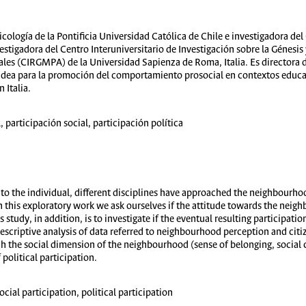
icología de la Pontificia Universidad Católica de Chile e investigadora del
stigadora del Centro Interuniversitario de Investigación sobre la Génesis
les (CIRGMPA) de la Universidad Sapienza de Roma, Italia. Es directora d
pidea para la promoción del comportamiento prosocial en contextos educa
 Italia.
 participación social, participación política
 to the individual, different disciplines have approached the neighbourhood
In this exploratory work we ask ourselves if the attitude towards the neigh
 study, in addition, is to investigate if the eventual resulting participation 
escriptive analysis of data referred to neighbourhood perception and citiz
 the social dimension of the neighbourhood (sense of belonging, social ca
 political participation.
cial participation, political participation