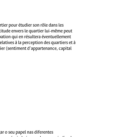
tier pour étudier son rôle dans les
titude envers le quartier lui-même peut
cipation qui en résultera éventuellement
latives à la perception des quartiers et à
tier (sentiment d’appartenance, capital
ar o seu papel nas diferentes