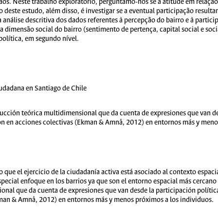
os. Neste trabalho exploratório, perguntamo-nos se a atitude em relação
deste estudo, além disso, é investigar se a eventual participação resultant
análise descritiva dos dados referentes à percepção do bairro e à partic
dimensão social do bairro (sentimento de pertença, capital social e soc
 política, em segundo nível.
ciudadana en Santiago de Chile
ucción teórica multidimensional que da cuenta de expresiones que van des
ión en acciones colectivas (Ekman & Amnå, 2012) en entornos más y menos
 que el ejercicio de la ciudadanía activa está asociado al contexto espaci
cial enfoque en los barrios ya que son el entorno espacial más cercano 
onal que da cuenta de expresiones que van desde la participación política
kman & Amnå, 2012) en entornos más y menos próximos a los individuos.