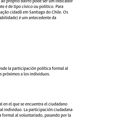
 ao próprio bairro pode ser um indicador
e é de tipo cívico ou político. Para
ipação cidadã em Santiago do Chile. Os
iabilidade) é um antecedente da
de la participación política formal al
 próximos a los individuos.
al en el que se encuentra el ciudadano
al individuo. La participación ciudadana
 formal al voluntariado, pasando por la