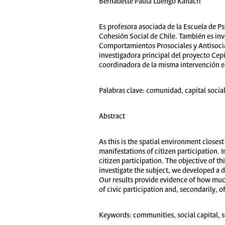
Bernadette Paula Luengo Kanacri
Es profesora asociada de la Escuela de Ps
Cohesión Social de Chile. También es inve
Comportamientos Prosociales y Antisocia
investigadora principal del proyecto Ce
coordinadora de la misma intervención en
Palabras clave:
comunidad, capital social,
Abstract
As this is the spatial environment closest
manifestations of citizen participation. 
citizen participation. The objective of this
investigate the subject, we developed a d
Our results provide evidence of how much
of civic participation and, secondarily, of
Keywords:
communities, social capital, so