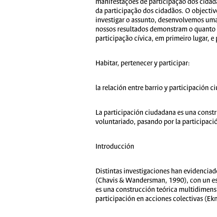
manifestações de participação dos cidadã
da participação dos cidadãos. O objectivo 
investigar o assunto, desenvolvemos uma 
nossos resultados demonstram o quanto a 
participação cívica, em primeiro lugar, e
Habitar, pertenecer y participar:
la relación entre barrio y participación 
La participación ciudadana es una constr
voluntariado, pasando por la participac
Introducción
Distintas investigaciones han evidenciado
(Chavis & Wandersman, 1990), con un espe
es una construcción teórica multidimensi
participación en acciones colectivas (E