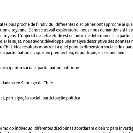
 le plus proche de l’individu, différentes disciplines ont approché le quar
ation citoyenne. Dans ce travail exploratoire, nous nous demandons si l’at
 citoyens. L’objectif de cette étude est en outre de déterminer si la parti
udier le sujet, nous avons développé une analyse descriptive des données re
du Chili. Nos résultats montrent à quel point la dimension sociale du quar
 la participation civique, en premier lieu, et politique, en second lieu.
rticipation sociale, participation politique
ciudadana en Santiago de Chile
l, participação social, participação política
imo do indivíduo, diferentes disciplinas abordaram o bairro para investig