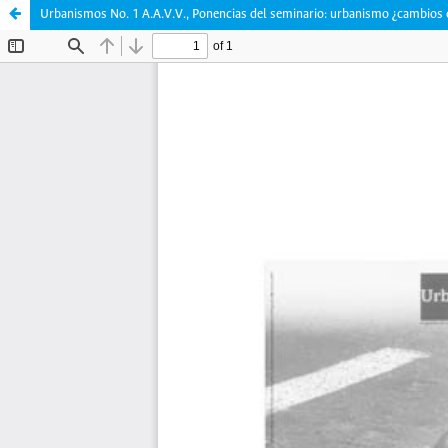
Urbanismos No. 1 A.A.V.V., Ponencias del seminario: urbanismo ¿cambios