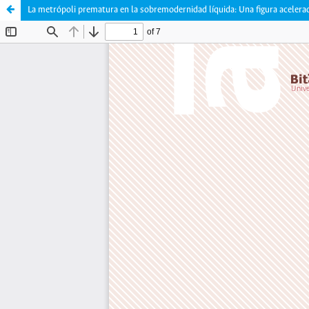
La metrópoli prematura en la sobremodernidad líquida: Una figura acelera