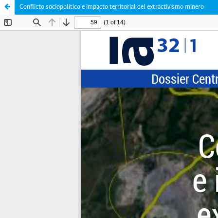
Conflicto sociopolítico e impacto territorial del extractivismo minero