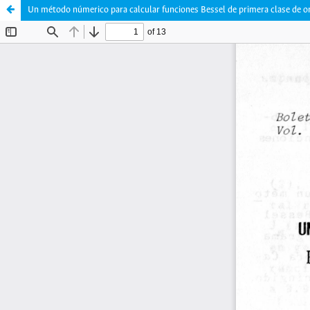
Un método númerico para calcular funciones Bessel de primera clase de o