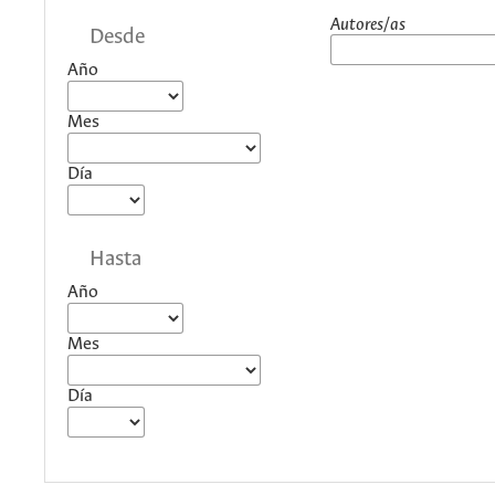
Autores/as
Desde
Año
Mes
Día
Hasta
Año
Mes
Día