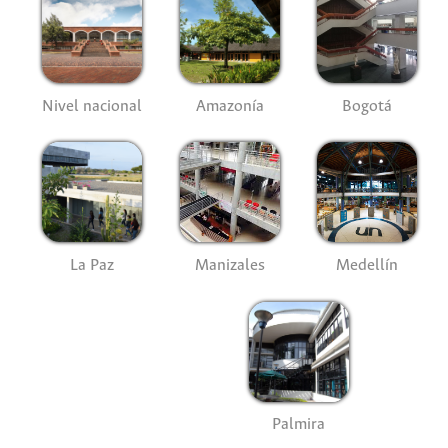
Nivel nacional
Amazonía
Bogotá
La Paz
Manizales
Medellín
Palmira