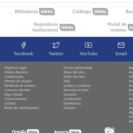
Bibliotecas
Catálogo
Rec
Repositorio
Portal de
institucional
revistas
Facebook
Twitter
YouTube
Email
Régimen Legal
Correo institucional
Co
Talento humano
Mapa del sitio
Av
Contratación
Redes Sociales
40
Ofertas de empleo
FAQ
He
Rendición de cuentas
Quejas y reclamos
Un
Concurso docente
Atención en línea
Bo
Pago Virtual
Encuesta
(+
Control interno
Contáctenos
00
Calidad
Estadísticas
© 
Buzón de notificaciones
Glosario
Al
di
Ac
Ac