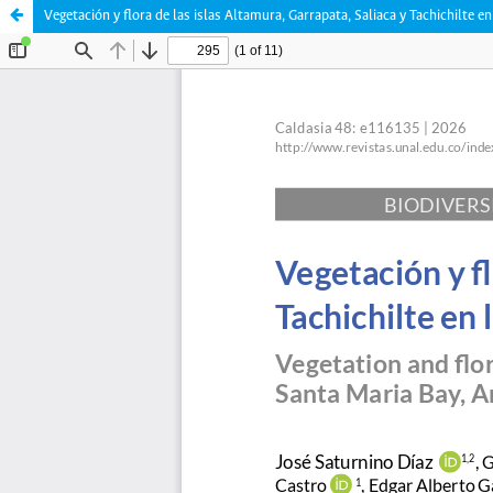
Vegetación y flora de las islas Altamura, Garrapata, Saliaca y Tachichilte e