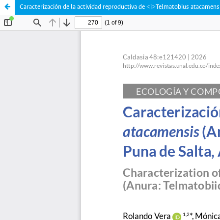
Caracterización de la actividad reproductiva de <i>Telmatobius atacamens