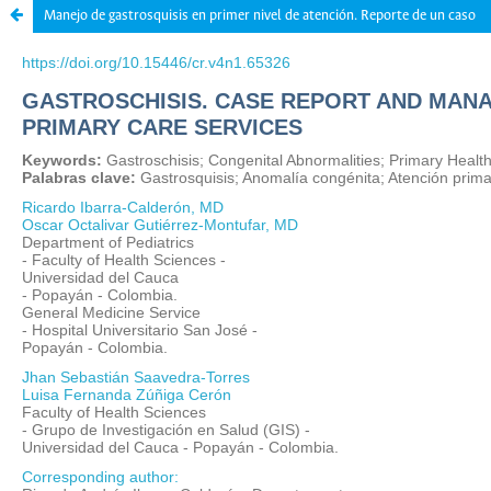
Manejo de gastrosquisis en primer nivel de atención. Reporte de un caso