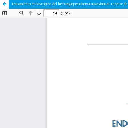
Tratamiento endoscópico del hemangiopericitoma nasosinusal: reporte de un