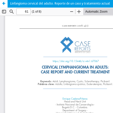
Linfangioma cervical del adulto. Reporte de un caso y tratamiento actual