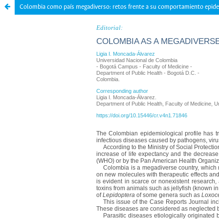
Colombia como país megadiverso: retos frente a su comportamiento epid