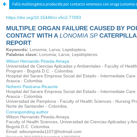
Falla multiorgánica producida por contacto venenoso con oruga Lonomia s