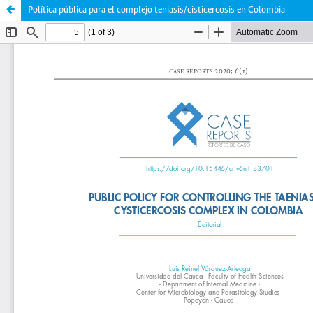
Política pública para el complejo teniasis/cisticercosis en Colombia