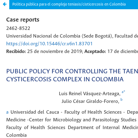
Política pública para el complejo teniasis/cisticercosis en Colombia