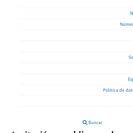
N
Númer
So
Eq
Política de da
Buscar