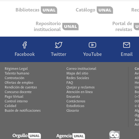
Bibliotecas
Catálogo
Rec
Repositorio
Portal de
institucional
revistas
Facebook
Twitter
YouTube
Email
Régimen Legal
Correo institucional
Co
Talento humano
Mapa del sitio
Av
Contratación
Redes Sociales
40
Ofertas de empleo
FAQ
He
Rendición de cuentas
Quejas y reclamos
Un
Concurso docente
Atención en línea
Bo
Pago Virtual
Encuesta
(+
Control interno
Contáctenos
00
Calidad
Estadísticas
© 
Buzón de notificaciones
Glosario
Al
di
Ac
Ac