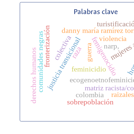
Palabras clave
turistificaci
fronterización
danny maría ramírez tor
comunidades negras
colectiva
violencia
femigenocidio
justicia transicional
mujeres 
narp,
guerra
raza
ho
derechos humanos
feminicidio
ecogenoetnofeminici
matriz racista/co
raizales
colombia
sobrepoblación