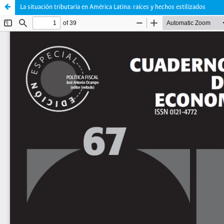
La situación tributaria en América Latina: raíces y hechos estilizados