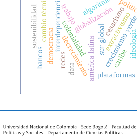
algoritmos
cambio técnico
interdependencias
políti
trabajo
sostenibilidad
globalización
cesarismo
extractivismo
crecimiento verd
colonialidad
sur global
democracia
ideologí
decrecimiento
américa latina
bancos
caribe
redes
data
plataformas
Universidad Nacional de Colombia - Sede Bogotá - Facultad de
Políticas y Sociales - Departamento de Ciencias Políticas