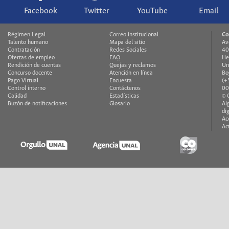
Facebook
Twitter
YouTube
Email
Régimen Legal
Correo institucional
Co
Talento humano
Mapa del sitio
Av
Contratación
Redes Sociales
40
Ofertas de empleo
FAQ
He
Rendición de cuentas
Quejas y reclamos
Un
Concurso docente
Atención en línea
Bo
Pago Virtual
Encuesta
(+
Control interno
Contáctenos
00
Calidad
Estadísticas
© 
Buzón de notificaciones
Glosario
Al
di
Ac
Ac