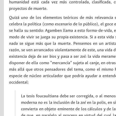
humanidad está cada vez más controlada, clasificada, 
proyectos de muerte.
Quizá uno de los elementos teóricos de más relevancia
celebra la política (como escenario de lo público), el goce es
se halla su sentido: Agamben llama a esto forma-de-vida, e
modo de vivir se juega su propia existencia. Si a esta vida 
nada se sigue más que la muerte. Pensemos en un artista
razón, se ven arrancados violentamente de este, una vida de
existencia deja de ser
bios
y pasa a ser
zoé:
la vida meramen
disponer de ella como “mercancía” sujeta al canje, en otras
más allá que otros pensadores del tema, como el mismo Fou
especie de núcleo articulador que podría ayudar a entende
occidental:
La tesis foucaultiana debe ser corregida, o al menos
moderna no es la inclusión de la
zoé
en la polis, en 
convierta en objeto eminente de los cálculos y de las
de que, en paralelo al proceso en virtud del cual l