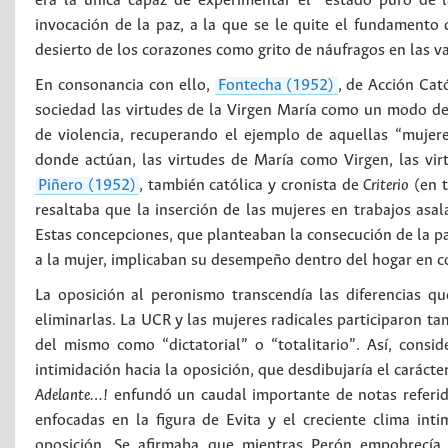
era la única capaz de experimentar el “estado puro de 
invocación de la paz, a la que se le quite el fundamento
desierto de los corazones como grito de náufragos en las v
En consonancia con ello,
Fontecha (1952)
, de Acción Cat
sociedad las virtudes de la Virgen María como un modo de 
de violencia, recuperando el ejemplo de aquellas “mujer
donde actúan, las virtudes de María como Virgen, las vi
Piñero (1952)
, también católica y cronista de
Criterio
(en t
resaltaba que la inserción de las mujeres en trabajos asala
Estas concepciones, que planteaban la consecución de la p
a la mujer, implicaban su desempeño dentro del hogar en co
La oposición al peronismo transcendía las diferencias qu
eliminarlas. La UCR y las mujeres radicales participaron t
del mismo como “dictatorial” o “totalitario”. Así, consi
intimidación hacia la oposición, que desdibujaría el carácte
Adelante…!
enfundó un caudal importante de notas referid
enfocadas en la figura de Evita y el creciente clima int
oposición. Se afirmaba que mientras Perón empobrecía e