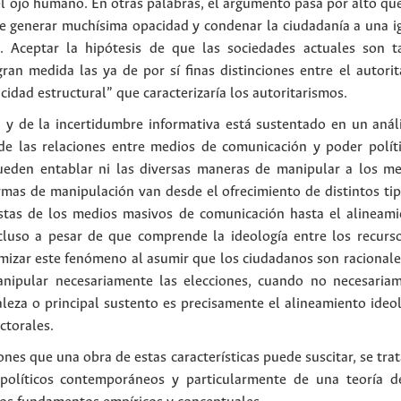
el ojo humano. En otras palabras, el argumento pasa por alto qu
e generar muchísima opacidad y condenar la ciudadanía a una ig
os. Aceptar la hipótesis de que las sociedades actuales son 
 gran medida las ya de por sí finas distinciones entre el autori
idad estructural” que caracterizaría los autoritarismos.
ad y de la incertidumbre informativa está sustentado en un aná
de las relaciones entre medios de comunicación y poder polít
ueden entablar ni las diversas maneras de manipular a los m
rmas de manipulación van desde el ofrecimiento de distintos ti
istas de los medios masivos de comunicación hasta el alineamie
cluso a pesar de que comprende la ideología entre los recur
imizar este fenómeno al asumir que los ciudadanos son racionale
anipular necesariamente las elecciones, cuando no necesariam
aleza o principal sustento es precisamente el alineamiento ide
ctorales.
ones que una obra de estas características puede suscitar, se trat
olíticos contemporáneos y particularmente de una teoría de