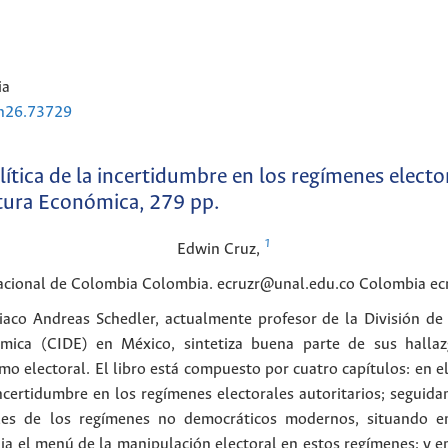
ia
3n26.73729
lítica de la incertidumbre en los regímenes electo
tura Económica, 279 pp.
1
Edwin
Cruz
,
Nacional de Colombia Colombia. ecruzr@unal.edu.co
Colombia
ec
riaco Andreas Schedler, actualmente profesor de la División de 
ómica (CIDE) en México, sintetiza buena parte de sus hall
mo electoral. El libro está compuesto por cuatro capítulos: en el
ncertidumbre en los regímenes electorales autoritarios; seguidam
nales de los regímenes no democráticos modernos, situando e
udia el menú de la manipulación electoral en estos regímenes; y e