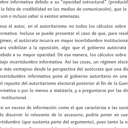
umbre informativa debido a su “opacidad estructural” (producida
y la falta de credibilidad en los medios de comunicación), que le 
 son o incluso saber si existen amenazas.
nsa el autor, en el autoritarismo no todos los cálculos sobre l
ormativa. Incluso se puede presentar el caso de que, para resol
imen, el autócrata incurra en mayor incertidumbre institucional.
para visibilizar a la oposición, algo que el gobierno autócrat
debido a su mayor opacidad. De esa manera, los cálculos sobre 
bajo incertidumbre informativa. Así las cosas, un régimen elect
te más ventajoso desde la perspectiva del autócrata que una di
certidumbre informativa pone al gobierno autoritario en una s
l repunte del autoritarismo electoral posterior al fin de la Guer
formativa o por lo menos a matizarla, y a preguntarse por las di
institucional.
r si un exceso de información como el que caracteriza a las soc
e discernir lo relevante de lo accesorio, podría poner en cue
ertidumbre (que sustenta parte del argumento), pues tanto la o