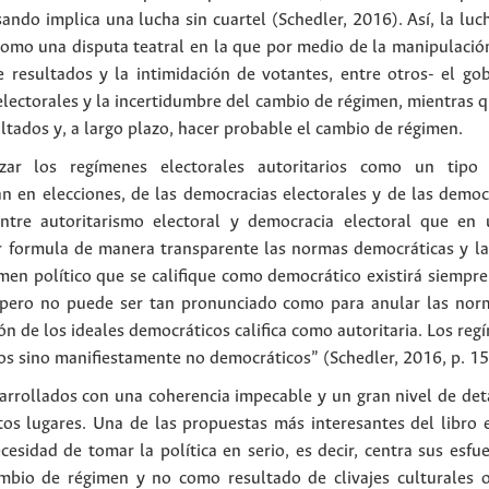
ando implica una lucha sin cuartel (Schedler, 2016). Así, la luc
como una disputa teatral en la que por medio de la manipulació
de resultados y la intimidación de votantes, entre otros- el gob
lectorales y la incertidumbre del cambio de régimen, mientras qu
ltados y, a largo plazo, hacer probable el cambio de régimen.
zar los regímenes electorales autoritarios como un tipo 
n en elecciones, de las democracias electorales y de las democr
ntre autoritarismo electoral y democracia electoral que en 
r formula de manera transparente las normas democráticas y las
men político que se califique como democrático existirá siempre
, pero no puede ser tan pronunciado como para anular las nor
n de los ideales democráticos califica como autoritaria. Los reg
s sino manifiestamente no democráticos” (Schedler, 2016, p. 15
rrollados con una coherencia impecable y un gran nivel de detal
tos lugares. Una de las propuestas más interesantes del libro es
sidad de tomar la política en serio, es decir, centra sus esfuer
ambio de régimen y no como resultado de clivajes culturales o