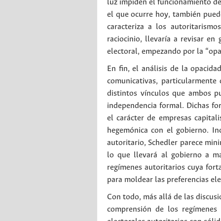
luz impiden el funcionamiento d
el que ocurre hoy, también pued
caracteriza a los autoritarism
raciocinio, llevaría a revisar en
electoral, empezando por la “opac
En fin, el análisis de la opacid
comunicativas, particularmente 
distintos vínculos que ambos p
independencia formal. Dichas fo
el carácter de empresas capital
hegemónica con el gobierno. In
autoritario, Schedler parece min
lo que llevará al gobierno a m
regímenes autoritarios cuya fort
para moldear las preferencias ele
Con todo, más allá de las discusi
comprensión de los regímenes p