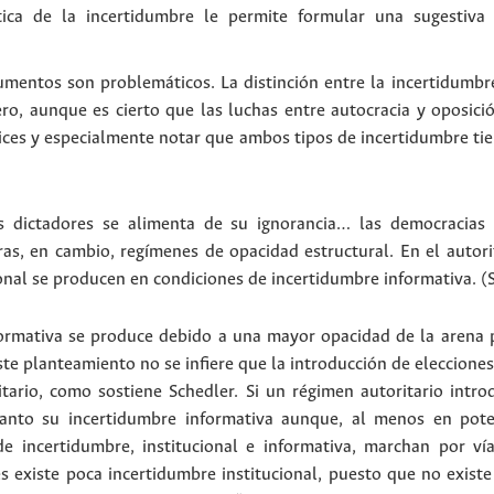
tica de la incertidumbre le permite formular una sugestiva b
mentos son problemáticos. La distinción entre la incertidumbre 
ro, aunque es cierto que las luchas entre autocracia y oposici
ices y especialmente notar que ambos tipos de incertidumbre tie
s dictadores se alimenta de su ignorancia… las democracias 
ras, en cambio, regímenes de opacidad estructural. En el autori
onal se producen en condiciones de incertidumbre informativa. (S
formativa se produce debido a una mayor opacidad de la arena 
ste planteamiento no se infiere que la introducción de eleccion
itario, como sostiene Schedler. Si un régimen autoritario intro
tanto su incertidumbre informativa aunque, al menos en pot
 de incertidumbre, institucional e informativa, marchan por ví
es existe poca incertidumbre institucional, puesto que no existe