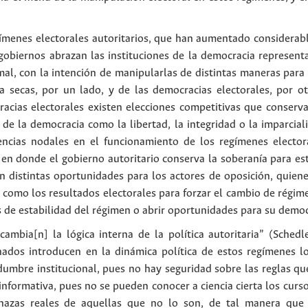
gímenes electorales autoritarios, que han aumentado considerabl
gobiernos abrazan las instituciones de la democracia representat
rmal, con la intención de manipularlas de distintas maneras para
 a secas, por un lado, y de las democracias electorales, por o
cracias electorales existen elecciones competitivas que conser
 de la democracia como la libertad, la integridad o la imparcial
encias nodales en el funcionamiento de los regímenes electora
en donde el gobierno autoritario conserva la soberanía para esta
n distintas oportunidades para los actores de oposición, quiene
s como los resultados electorales para forzar el cambio de régimen
 de estabilidad del régimen o abrir oportunidades para su democ
cambia[n] la lógica interna de la política autoritaria” (Schedl
nados introducen en la dinámica política de estos regímenes l
idumbre institucional, pues no hay seguridad sobre las reglas 
informativa, pues no se pueden conocer a ciencia cierta los cursos
menazas reales de aquellas que no lo son, de tal manera que