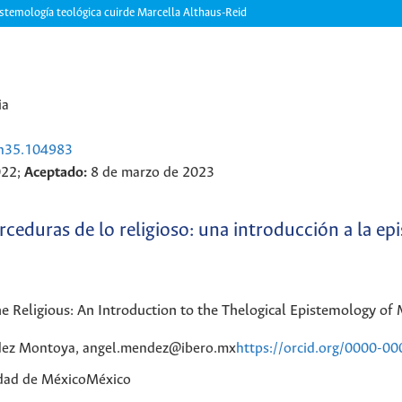
pistemología teológica cuirde Marcella Althaus-Reid