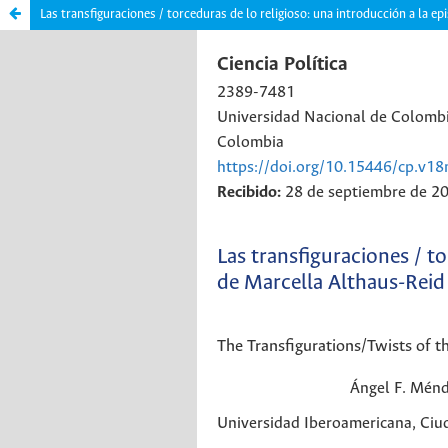
Las transfiguraciones / torceduras de lo religioso: una introducción a la e