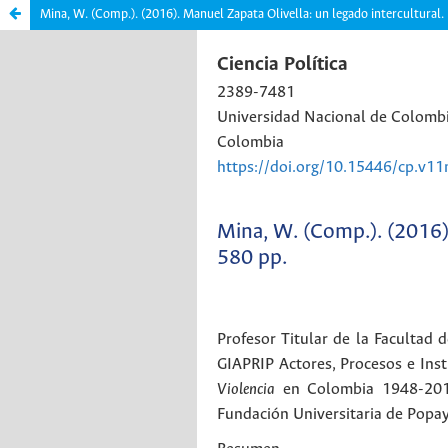
Mina, W. (Comp.). (2016). Manuel Zapata Olivella: un legado intercultural.