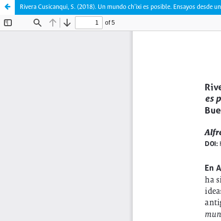
Rivera Cusicanqui, S. (2018). Un mundo ch’ixi es posible. Ensayos desde un