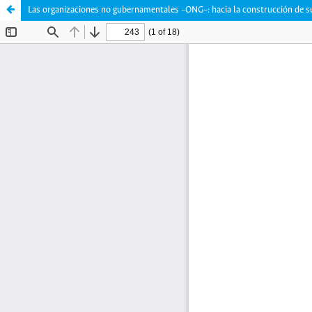
Las organizaciones no gubernamentales –ONG–: hacia la construcción de su