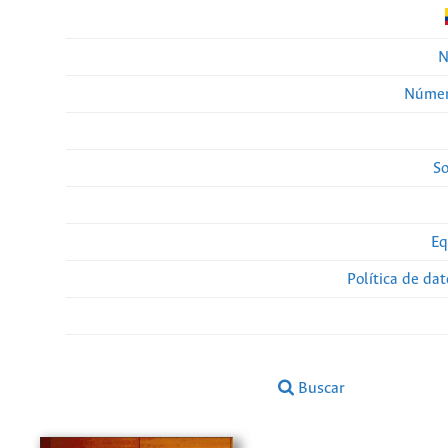
N
Númer
So
Eq
Política de da
Buscar