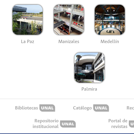
La Paz
Manizales
Medellín
Palmira
Bibliotecas
Catálogo
Rec
Repositorio
Portal de
institucional
revistas