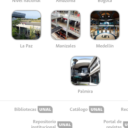
Nivel nacional
Amazonía
Bogotá
La Paz
Manizales
Medellín
Palmira
Bibliotecas
Catálogo
Rec
Repositorio
Portal de
institucional
revistas