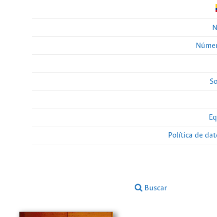
N
Númer
So
Eq
Política de da
Buscar