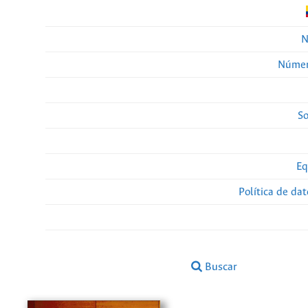
N
Númer
So
Eq
Política de da
Buscar