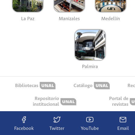
La Paz
Manizales
Medellín
Palmira
Bibliotecas
Catálogo
Rec
Repositorio
Portal de
institucional
revistas
Facebook
Twitter
YouTube
Email