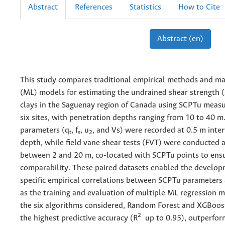
Abstract
References
Statistics
How to Cite
Abstract (en)
This study compares traditional empirical methods and ma
(ML) models for estimating the undrained shear strength (
clays in the Saguenay region of Canada using SCPTu meas
six sites, with penetration depths ranging from 10 to 40 
parameters (q
, f
, u
, and Vs) were recorded at 0.5 m inte
t
s
2
depth, while field vane shear tests (FVT) were conducted a
between 2 and 20 m, co-located with SCPTu points to ensu
comparability. These paired datasets enabled the develop
specific empirical correlations between SCPTu parameters
as the training and evaluation of multiple ML regression
the six algorithms considered, Random Forest and XGBoo
2
the highest predictive accuracy (R
up to 0.95), outperform