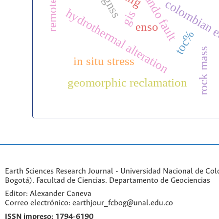
san fernando fault
gnss
colombian 
hydrothermal alteration
gis
enso
toc%
rock mass
in situ stress
geomorphic reclamation
Earth Sciences Research Journal - Universidad Nacional de Co
Bogotá). Facultad de Ciencias. Departamento de Geociencias
Editor: Alexander Caneva
Correo electrónico: earthjour_fcbog@unal.edu.co
ISSN impreso:
1794-6190