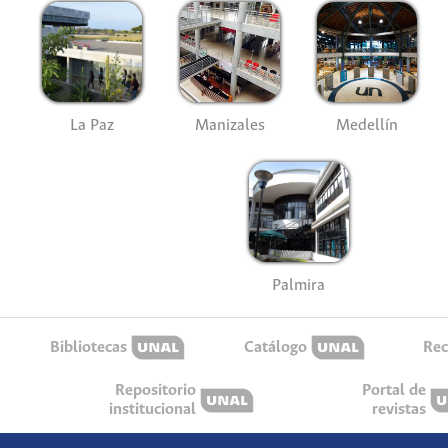
La Paz
Manizales
Medellín
Palmira
Bibliotecas
Catálogo
Rec
Repositorio
Portal de
institucional
revistas