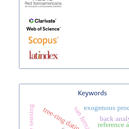
Keywords
exogenous proc
remote sensing
tree-ring dating
back anal
reference 