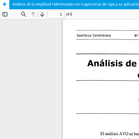
Análisis de la amplitud referenciada con trayectorias de rayo y su aplicac