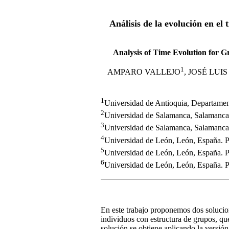
Análisis de la evolución en e
Analysis of Time Evolution for
1
AMPARO VALLEJO
, JOSÉ LUI
1
Universidad de Antioquia, Departamen
2
Universidad de Salamanca, Salamanca,
3
Universidad de Salamanca, Salamanca,
4
Universidad de León, León, España. P
5
Universidad de León, León, España. P
6
Universidad de León, León, España. P
En este trabajo proponemos dos solucion
individuos con estructura de grupos, qu
solución se obtiene aplicando la versió