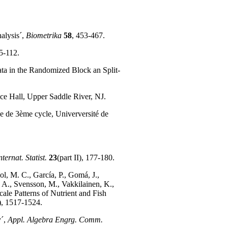
alysis´,
Biometrika
58
, 453-467.
95-112.
ata in the Randomized Block an Split-
ice Hall, Upper Saddle River, NJ.
se de 3ème cycle, Univerversité de
nternat. Statist.
23
(part II), 177-180.
l, M. C., García, P., Gomá, J.,
, A., Svensson, M., Vakkilainen, K.,
ale Patterns of Nutrient and Fish
), 1517-1524.
y´,
Appl. Algebra Engrg. Comm.