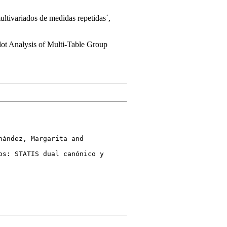
multivariados de medidas repetidas´,
lot Analysis of Multi-Table Group
ández, Margarita and
s: STATIS dual canónico y