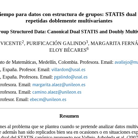
l tiempo para datos con estructura de grupos: STATIS dua
repetidas doblemente multivariantes
 Group Structured Data: Canonical Dual STATIS and Doubly Multi
2
3
S VICENTE
, PURIFICACIÓN GALINDO
, MARGARITA FERN
6
ELOY BÉCARES
to de Matemáticas, Medellín, Colombia. Profesora. Email:
avallejo@ma
 España. Profesor. Email:
villardon@usal.es
 España. Profesora. Email:
pgalindo@usal.es
rofesora. Email:
margarita.alaez@unileon.es
rofesora. Email:
camino.alaez@unileon.es
rofesor. Email:
ebecm@unileon.es
Resumen
es al problema que se plantea cuando se pretende analizar datos multiv
e además han sido replicados bien sea en ocasiones o en situaciones exp
n dual del STATIS canónico propuesto por Vallejo-Arboleda et al. (2007