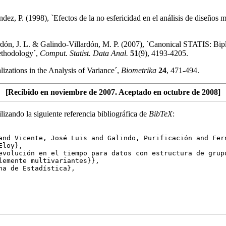
dez, P. (1998), `Efectos de la no esfericidad en el análisis de diseños 
ardón, J. L. & Galindo-Villardón, M. P. (2007), `Canonical STATIS: Bip
ethodology´,
Comput. Statist. Data Anal.
51
(9), 4193-4205.
lizations in the Analysis of Variance´,
Biometrika
24
, 471-494.
[Recibido en noviembre de 2007. Aceptado en octubre de 2008]
ilizando la siguiente referencia bibliográfica de
BibTeX
:
 Vicente, José Luis and Galindo, Purificación and Fern
Eloy},
ución en el tiempo para datos con estructura de grupo
lemente multivariantes}},
a de Estadística},