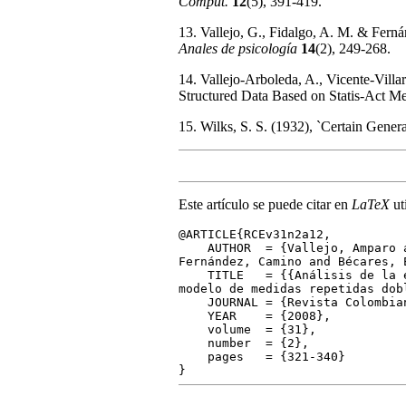
Comput.
12
(5), 391-419.
13. Vallejo, G., Fidalgo, A. M. & Fernán
Anales de psicología
14
(2), 249-268.
14. Vallejo-Arboleda, A., Vicente-Vill
Structured Data Based on Statis-Act M
15. Wilks, S. S. (1932), `Certain Genera
Este artículo se puede citar en
LaTeX
ut
@ARTICLE{RCEv31n2a12,
AUTHOR = {Vallejo, Amparo and
Fernández, Camino and Bécares, 
TITLE = {{Análisis de la evol
modelo de medidas repetidas dob
JOURNAL = {Revista Colombian
YEAR = {2008},
volume = {31},
number = {2},
pages = {321-340}
}