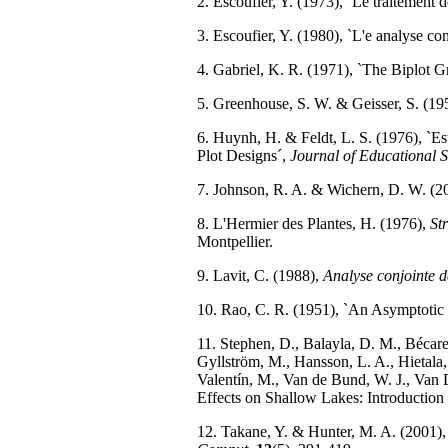
2. Escoufier, Y. (1973), `Le traitement d
3. Escoufier, Y. (1980), `L'e analyse co
4. Gabriel, K. R. (1971), `The Biplot 
5. Greenhouse, S. W. & Geisser, S. (19
6. Huynh, H. & Feldt, L. S. (1976), `E
Plot Designs´,
Journal of Educational St
7. Johnson, R. A. & Wichern, D. W. (2
8. L'Hermier des Plantes, H. (1976),
Str
Montpellier.
9. Lavit, C. (1988),
Analyse conjointe d
10. Rao, C. R. (1951), `An Asymptotic 
11. Stephen, D., Balayla, D. M., Bécare
Gyllström, M., Hansson, L. A., Hietala,
Valentín, M., Van de Bund, W. J., Van D
Effects on Shallow Lakes: Introducti
12. Takane, Y. & Hunter, M. A. (2001)