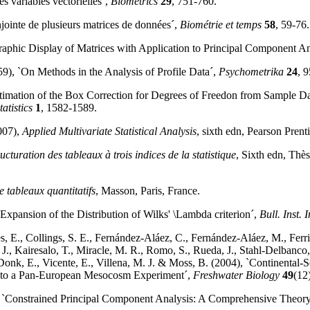
es variables vectorielles´,
Biometrics
29
, 751-760.
njointe de plusieurs matrices de données´,
Biométrie et temps
58
, 59-76.
Graphic Display of Matrices with Application to Principal Component An
59), `On Methods in the Analysis of Profile Data´,
Psychometrika
24
, 
stimation of the Box Correction for Degrees of Freedon from Sample D
atistics
1
, 1582-1589.
007),
Applied Multivariate Statistical Analysis
, sixth edn, Pearson Prent
ucturation des tableaux à trois indices de la statistique
, Sixth edn, Thè
e tableaux quantitatifs
, Masson, Paris, France.
Expansion of the Distribution of Wilks' \Lambda criterion´,
Bull. Inst. I
s, E., Collings, S. E., Fernández-Aláez, C., Fernández-Aláez, M., Ferrio
 J., Kairesalo, T., Miracle, M. R., Romo, S., Rueda, J., Stahl-Delbanco
onk, E., Vicente, E., Villena, M. J. & Moss, B. (2004), `Continental-Sc
on to a Pan-European Mesocosm Experiment´,
Freshwater Biology
49
(12
, `Constrained Principal Component Analysis: A Comprehensive Theor