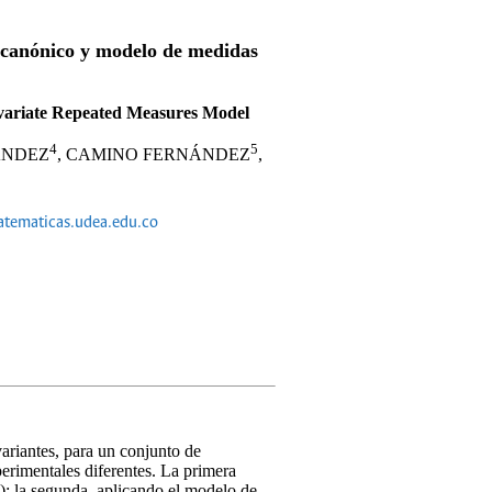
l canónico y modelo de medidas
variate Repeated Measures Model
4
5
ÁNDEZ
, CAMINO FERNÁNDEZ
,
tematicas.udea.edu.co
ariantes, para un conjunto de
erimentales diferentes. La primera
); la segunda, aplicando el modelo de