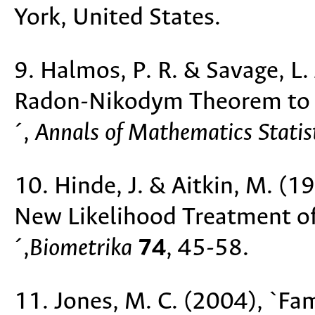
York, United States.
9. Halmos, P. R. & Savage, L.
Radon-Nikodym Theorem to th
´,
Annals of Mathematics Statis
10. Hinde, J. & Aitkin, M. (1
New Likelihood Treatment o
´,
Biometrika
74
, 45-58.
11. Jones, M. C. (2004), `Fam