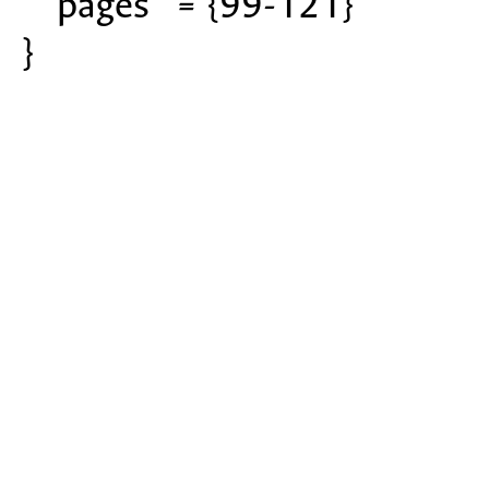
pages = {99-121}
}