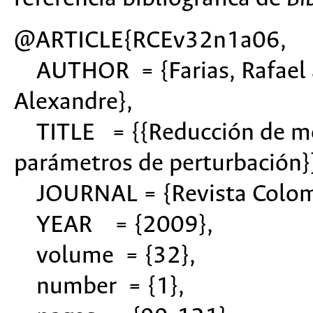
@ARTICLE{RCEv32n1a06,
AUTHOR = {Farias, Rafael a
Alexandre},
TITLE = {{Reducción de mod
parámetros de perturbación}
JOURNAL = {Revista Colomb
YEAR = {2009},
volume = {32},
number = {1},