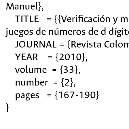
Manuel},
TITLE = {{Verificación y mo
juegos de números de d dígit
JOURNAL = {Revista Colomb
YEAR = {2010},
volume = {33},
number = {2},
pages = {167-190}
}