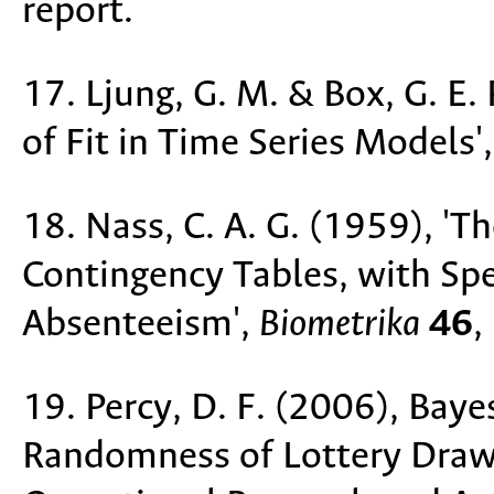
report.
17. Ljung, G. M. & Box, G. E.
of Fit in Time Series Models'
18. Nass, C. A. G. (1959), 'T
Contingency Tables, with Spe
Absenteeism',
Biometrika
46
,
19. Percy, D. F. (2006), Bay
Randomness of Lottery Draws,