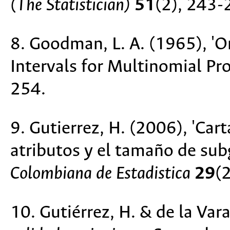
(The Statistician)
51
(2), 243-
8. Goodman, L. A. (1965), '
Intervals for Multinomial Pr
254.
9. Gutierrez, H. (2006), 'Car
atributos y el tamaño de sub
Colombiana de Estadistica
29
(
10. Gutiérrez, H. & de la Var