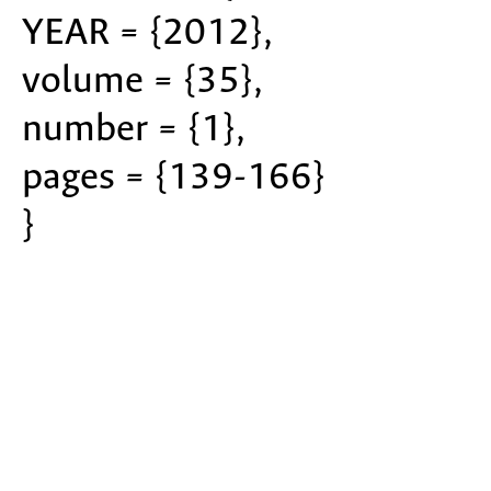
YEAR = {2012},
volume = {35},
number = {1},
pages = {139-166}
}