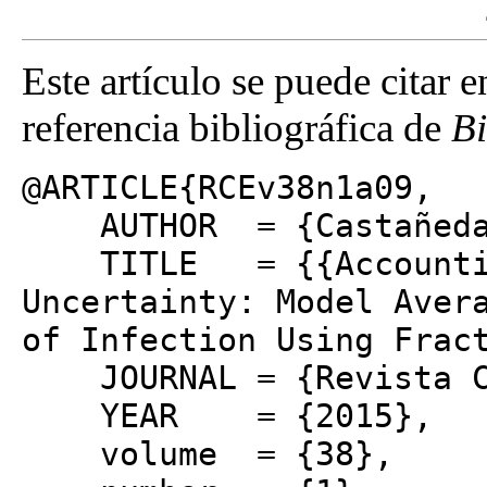
Este artículo se puede citar 
referencia bibliográfica de
B
@ARTICLE{RCEv38n1a09,
AUTHOR = {Castañeda, 
TITLE = {{Accounting
Uncertainty: Model Aver
of Infection Using Frac
JOURNAL = {Revista Co
YEAR = {2015},
volume = {38},