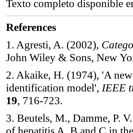
Texto completo disponible 
References
1. Agresti, A. (2002),
Catego
John Wiley & Sons, New Yo
2. Akaike, H. (1974), 'A new l
identification model',
IEEE t
19
, 716-723.
3. Beutels, M., Damme, P. V.
of hepatitis A, B and C in th