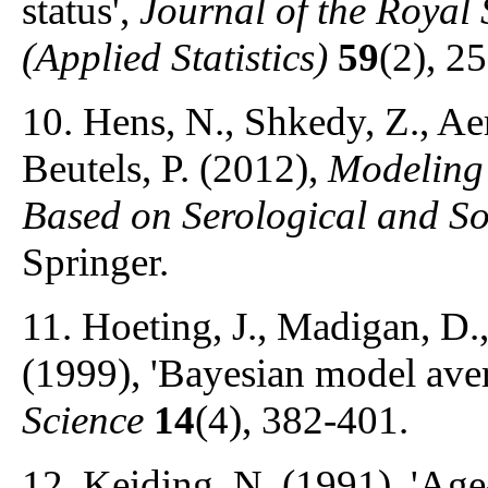
status',
Journal of the Royal S
(Applied Statistics)
59
(2), 2
10. Hens, N., Shkedy, Z., Ae
Beutels, P. (2012),
Modeling 
Based on Serological and So
Springer.
11. Hoeting, J., Madigan, D.,
(1999), 'Bayesian model avera
Science
14
(4), 382-401.
12. Keiding, N. (1991), 'Age