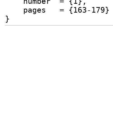
number = {1},
pages = {163-179}
}