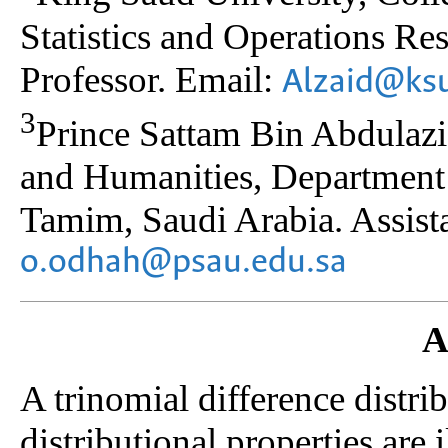
Statistics and Operations Re
Professor. Email:
Alzaid@ksu
3
Prince Sattam Bin Abdulaziz
and Humanities, Department
Tamim, Saudi Arabia. Assista
o.odhah@psau.edu.sa
A
A trinomial difference distrib
distributional properties are 