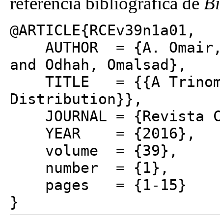
referencia bibliográfica de
B
@ARTICLE{RCEv39n1a01,
AUTHOR = {A. Omair, M
and Odhah, Omalsad},
TITLE = {{A Trinomia
Distribution}},
JOURNAL = {Revista Co
YEAR = {2016},
volume = {39},
number = {1},
pages = {1-15}
}