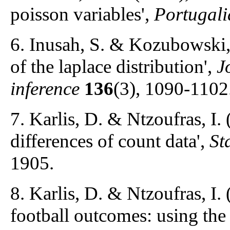
poisson variables',
Portugal
6. Inusah, S. & Kozubowski, 
of the laplace distribution',
J
inference
136
(3), 1090-1102
7. Karlis, D. & Ntzoufras, I.
differences of count data',
St
1905.
8. Karlis, D. & Ntzoufras, I.
football outcomes: using the 