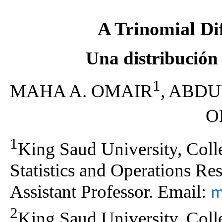
A Trinomial Di
Una distribución 
1
MAHA A. OMAIR
, ABD
O
1
King Saud University, Coll
Statistics and Operations Re
Assistant Professor. Email:
m
2
King Saud University, Coll